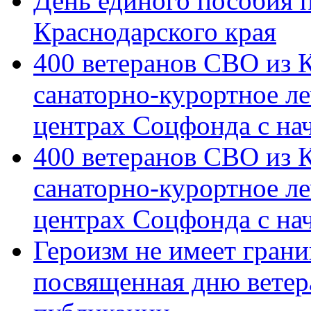
День единого пособия п
Краснодарского края
400 ветеранов СВО из 
санаторно-курортное л
центрах Соцфонда с на
400 ветеранов СВО из 
санаторно-курортное л
центрах Соцфонда с нач
Героизм не имеет грани
посвященная дню ветер