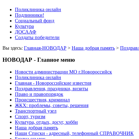
Поликлиника онлайн
Подлинники!
Социальный фонд
Культура
ДОСААФ
Солдаты победители
Вы здесь:
Главная-НОВОДАР
>
Наша добрая память
>
Поздравл
НОВОДАР - Главное меню
Новости администрации МО г.Новороссийск
Поликлиника онлайн
Главная - Новороссийские известия
Поздравления, праздники, визиты
Право и правопорядок
Происшествия, криминал
ЖКХ: проблемы, советы, решения
Транспортный узел
Спорт, туризм
Культура, отдых, досуг, хобби
Наша добрая память
Наши Списки - адресный, телефонный СПРАВОЧНИК
Бездна ссылок