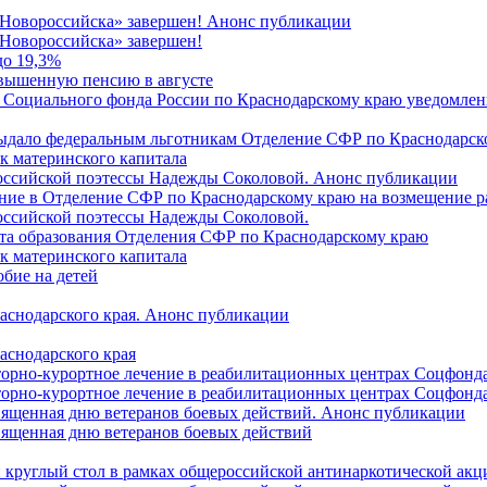
 Новороссийска» завершен! Анонс публикации
Новороссийска» завершен!
до 19,3%
овышенную пенсию в августе
 Социального фонда России по Краснодарскому краю уведомлени
 выдало федеральным льготникам Отделение СФР по Краснодарско
ок материнского капитала
российской поэтессы Надежды Соколовой. Анонс публикации
ление в Отделение СФР по Краснодарскому краю на возмещение р
оссийской поэтессы Надежды Соколовой.
нта образования Отделения СФР по Краснодарскому краю
ок материнского капитала
бие на детей
раснодарского края. Анонс публикации
аснодарского края
торно-курортное лечение в реабилитационных центрах Соцфонда
торно-курортное лечение в реабилитационных центрах Соцфонда 
священная дню ветеранов боевых действий. Анонс публикации
священная дню ветеранов боевых действий
 круглый стол в рамках общероссийской антинаркотической ак