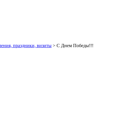
ения, праздники, визиты
> С Днем Победы!!!