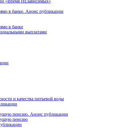
ции «Время НЕзависимых»
рямо в банке. Анонс публикации
ямо в банке
 социальными выплатами
ации
ности и качества питьевой воды
бликации
удущую пенсию. Анонс публикации
удущую пенсию
 публикации