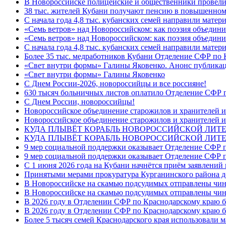
В Новороссийске полицейские и общественники провели
38 тыс. жителей Кубани получают пенсию в повышенном р
С начала года 4,8 тыс. кубанских семей направили мате
«Семь ветров» над Новороссийском: как поэзия объедин
«Семь ветров» над Новороссийском: как поэзия объедини
С начала года 4,8 тыс. кубанских семей направили мате
Более 35 тыс. медработников Кубани Отделение СФР по
«Свет внутри формы» Галины Яковенко. Анонс публика
«Свет внутри формы» Галины Яковенко
C Днем России-2026, новороссийцы и все россияне!
630 тысяч больничных листов оплатило Отделение СФР п
C Днем России, новороссийцы!
Новороссийское объединение старожилов и хранителей и
Новороссийское объединение старожилов и хранителей и
КУДА ПЛЫВЁТ КОРАБЛЬ НОВОРОССИЙСКОЙ ЛИТЕРА
КУДА ПЛЫВЁТ КОРАБЛЬ НОВОРОССИЙСКОЙ ЛИТЕ
9 мер социальной поддержки оказывает Отделение СФР п
9 мер социальной поддержки оказывает Отделение СФР п
С 1 июня 2026 года на Кубани начнётся приём заявлени
Принятыми мерами прокуратура Курганинского района до
В Новороссийске на скамью подсудимых отправлены чин
В Новороссийске на скамью подсудимых отправлены чин
В 2026 году в Отделении СФР по Краснодарскому краю 
В 2026 году в Отделении СФР по Краснодарскому краю 
Более 5 тысяч семей Краснодарского края использовали м