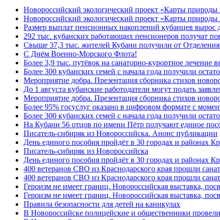
Новороссийский экологический проект «Карты природы
Новороссийский экологический проект «Карты природы 
Размер выплат пенсионных накоплений кубанцев вырос 
292 тыс. кубанских работающих пенсионеров получат п
Свыше 37,3 тыс. жителей Кубани получили от Отделения
C Днём Военно-Морского Флота!
Более 3,9 тыс. путёвок на санаторно-курортное лечение
Более 300 кубанских семей с начала года получили остат
Мероприятие добра. Презентация сборника стихов ново
До 1 августа кубанские работодатели могут подать заяв
Мероприятие добра. Презентация сборника стихов новор
Более 95% госуслуг оказано в цифровом формате с моме
Более 300 кубанских семей с начала года получили остат
На Кубани 56 отцов по имени Пётр получают единое посо
Писатель-сибиряк из Новороссийска. Анонс публикации
День единого пособия пройдёт в 30 городах и районах К
Писатель-сибиряк из Новороссийска
День единого пособия пройдёт в 30 городах и районах Кр
400 ветеранов СВО из Краснодарского края прошли сана
400 ветеранов СВО из Краснодарского края прошли сана
Героизм не имеет границ. Новороссийская выставка, по
Героизм не имеет границ. Новороссийская выставка, по
Правила безопасности для детей на каникулах
В Новороссийске полицейские и общественники провели