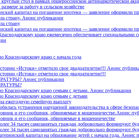
 круглый стол в рамках общероссийской антинаркотической ак
азмере за работу в сельском хозяйстве
ринский капитал на погашение ипотеки — заявление оформили п
ила страну. Анонс публикации
ла страну
ринский капитал на погашение ипотеки — заявление оформили пр
 Краснодарскому краю ежемесячно обеспечивает специальными
ции
о Краснодарскому краю с начала года
стории «Истоки» отметило свое двадцатилетие!!! Анонс публик
стории «Истоки» отметило свое двадцатилетие!!!
ТУРЫ? Анонс публикации
РАТУРЫ?
о Краснодарскому краю семьям с детьми. Анонс публикации
о Краснодарскому краю семьям с детьми
й на ежегодную семейную выплату
билась устранения нарушений законодательства в сфере безопас
овник и его сообщник, обвиняемые в мошенничестве.Анонс пу
овник и его сообщник, обвиняемые в мошенничестве
более 34 тысяч самозанятых граждан добровольно формируют б
более 34 тысяч самозанятых граждан добровольно формируют б
атеринский капитал на образование детей с начала года. Анонс