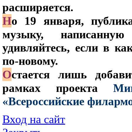
расширяется.
Н
о 19 января, публик
музыку, написанну
удивляйтесь, если в ка
по-новому.
О
стается лишь добави
рамках проекта
Мини
«Всероссийские филармо
Вход на сайт