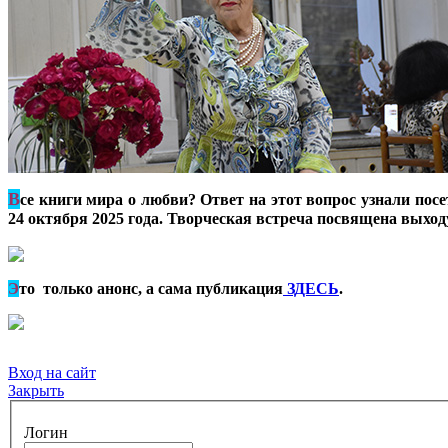
В
се книги мира о любви? Ответ на этот вопрос узнали пос
24 октября 2025 года. Творческая встреча посвящена выход
Э
то только анонс, а сама публикация
ЗДЕСЬ
.
Вход на сайт
Закрыть
Логин