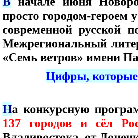
В
начале июня Новоро
просто городом-героем 
современной русской п
Межрегиональный лите
«Семь ветров» имени Па
Цифры, которые 
Н
а конкурсную прогр
137 горо
дов
и сёл Ро
Владивостока, от Донец