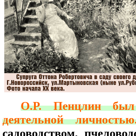
***
О.Р. Пенцлин был 
деятельной личностью
садоводством, пчеловод