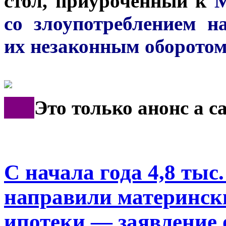
стол, приуроченный к
М
со злоупотреблением н
их незаконным оборото
***
Это только анонс а 
С начала года 4,8 тыс
направили материнск
ипотеки — заявление 