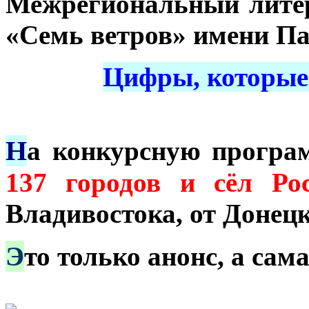
Межрегиональный лите
«Семь ветров» имени Па
Цифры, которые 
Н
а конкурсную прогр
137 горо
дов
и сёл Ро
Владивостока, от Донец
Э
то только анонс, а са