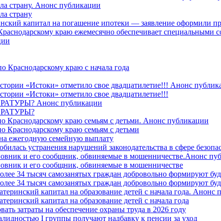
ила страну. Анонс публикации
ла страну
ринский капитал на погашение ипотеки — заявление оформили пр
 Краснодарскому краю ежемесячно обеспечивает специальными
ции
о Краснодарскому краю с начала года
стории «Истоки» отметило свое двадцатилетие!!! Анонс публик
стории «Истоки» отметило свое двадцатилетие!!!
ТУРЫ? Анонс публикации
РАТУРЫ?
о Краснодарскому краю семьям с детьми. Анонс публикации
о Краснодарскому краю семьям с детьми
й на ежегодную семейную выплату
билась устранения нарушений законодательства в сфере безопас
овник и его сообщник, обвиняемые в мошенничестве.Анонс пу
овник и его сообщник, обвиняемые в мошенничестве
более 34 тысяч самозанятых граждан добровольно формируют б
более 34 тысяч самозанятых граждан добровольно формируют б
атеринский капитал на образование детей с начала года. Анонс
атеринский капитал на образование детей с начала года
вать затраты на обеспечение охраны труда в 2026 году
алидностью I группы получают надбавку к пенсии за уход