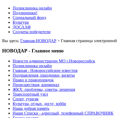
Поликлиника онлайн
Подлинники!
Социальный фонд
Культура
ДОСААФ
Солдаты победители
Вы здесь:
Главная-НОВОДАР
> Главная страница электрон
НОВОДАР - Главное меню
Новости администрации МО г.Новороссийск
Поликлиника онлайн
Главная - Новороссийские известия
Поздравления, праздники, визиты
Право и правопорядок
Происшествия, криминал
ЖКХ: проблемы, советы, решения
Транспортный узел
Спорт, туризм
Культура, отдых, досуг, хобби
Наша добрая память
Наши Списки - адресный, телефонный СПРАВОЧНИК
Бездна ссылок