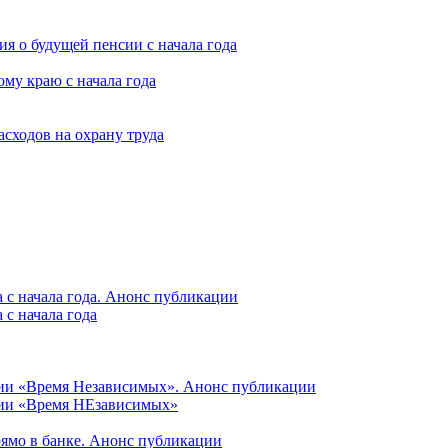
я о будущей пенсии с начала года
му краю с начала года
асходов на охрану труда
 с начала года. Анонс публикации
с начала года
ции «Время Независимых». Анонс публикации
ции «Время НЕзависимых»
рямо в банке. Анонс публикации