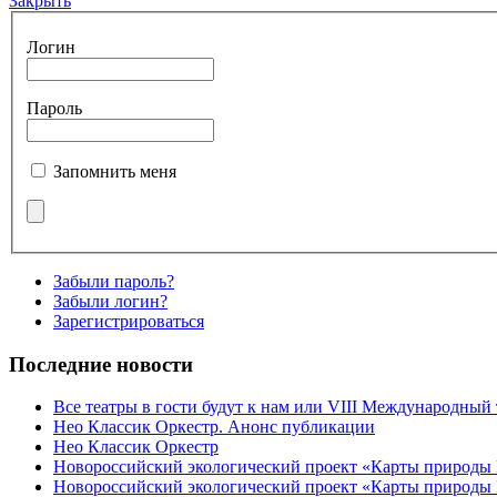
Закрыть
Логин
Пароль
Запомнить меня
Забыли пароль?
Забыли логин?
Зарегистрироваться
Последние новости
Все театры в гости будут к нам или VIII Международный
Нео Классик Оркестр. Анонс публикации
Нео Классик Оркестр
Новороссийский экологический проект «Карты природы
Новороссийский экологический проект «Карты природы 