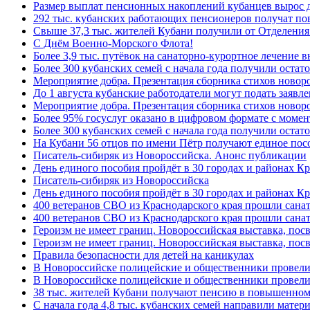
Размер выплат пенсионных накоплений кубанцев вырос 
292 тыс. кубанских работающих пенсионеров получат п
Свыше 37,3 тыс. жителей Кубани получили от Отделения
C Днём Военно-Морского Флота!
Более 3,9 тыс. путёвок на санаторно-курортное лечение
Более 300 кубанских семей с начала года получили остат
Мероприятие добра. Презентация сборника стихов ново
До 1 августа кубанские работодатели могут подать заяв
Мероприятие добра. Презентация сборника стихов новор
Более 95% госуслуг оказано в цифровом формате с моме
Более 300 кубанских семей с начала года получили остат
На Кубани 56 отцов по имени Пётр получают единое посо
Писатель-сибиряк из Новороссийска. Анонс публикации
День единого пособия пройдёт в 30 городах и районах К
Писатель-сибиряк из Новороссийска
День единого пособия пройдёт в 30 городах и районах Кр
400 ветеранов СВО из Краснодарского края прошли сана
400 ветеранов СВО из Краснодарского края прошли сана
Героизм не имеет границ. Новороссийская выставка, по
Героизм не имеет границ. Новороссийская выставка, по
Правила безопасности для детей на каникулах
В Новороссийске полицейские и общественники провели
В Новороссийске полицейские и общественники провели
38 тыс. жителей Кубани получают пенсию в повышенном р
С начала года 4,8 тыс. кубанских семей направили мате