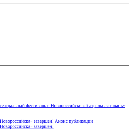
 театральный фестиваль в Новороссийске «Театральная гавань»
 Новороссийска» завершен! Анонс публикации
Новороссийска» завершен!