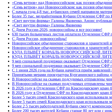
«Семь ветров» над Новороссийском: как поэзия объедин
«Семь ветров» над Новороссийском: как поэзия объедини
С начала года 4,8 тыс. кубанских семей направили мате
Более 35 тыс. медработников Кубани Отделение СФР по
«Свет внутри формы» Галины Яковенко. Анонс публика
«Свет внутри формы» Галины Яковенко
C Днем России-2026, новороссийцы и все россияне!
630 тысяч больничных листов оплатило Отделение СФР п
C Днем России, новороссийцы!
Новороссийское объединение старожилов и хранителей и
Новороссийское объединение старожилов и хранителей и
КУДА ПЛЫВЁТ КОРАБЛЬ НОВОРОССИЙСКОЙ ЛИТЕРА
КУДА ПЛЫВЁТ КОРАБЛЬ НОВОРОССИЙСКОЙ ЛИТЕ
9 мер социальной поддержки оказывает Отделение СФР п
9 мер социальной поддержки оказывает Отделение СФР п
С 1 июня 2026 года на Кубани начнётся приём заявлени
Принятыми мерами прокуратура Курганинского района до
В Новороссийске на скамью подсудимых отправлены чин
В Новороссийске на скамью подсудимых отправлены чин
В 2026 году в Отделении СФР по Краснодарскому краю 
В 2026 году в Отделении СФР по Краснодарскому краю 
Более 5 тысяч семей Краснодарского края использовали м
Более 5 тысяч семей Краснодарского края использовали м
Более 2,5 тысяч работодателей Кубани смогут компенсиро
Более 200 тысяч жителей Кубани старше 80 лет или с инв