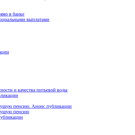
ямо в банке
 социальными выплатами
ации
ности и качества питьевой воды
бликации
удущую пенсию. Анонс публикации
удущую пенсию
 публикации