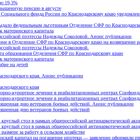
до 19,3%
овышенную пенсию в августе
 Социального фонда России по Краснодарскому краю уведомлени
 выдало федеральным льготникам Отделение СФР по Краснодарско
ок материнского капитала
российской поэтессы Надежды Соколовой. Анонс публикации
ление в Отделение СФР по Краснодарскому краю на возмещение р
оссийской поэтессы Надежды Соколовой.
нта образования Отделения СФР по Краснодарскому краю
ок материнского капитала
бие на детей
раснодарского края. Анонс публикации
аснодарского края
торно-курортное лечение в реабилитационных центрах Соцфонда
торно-курортное лечение в реабилитационных центрах Соцфонда 
священная дню ветеранов боевых действий. Анонс публикации
священная дню ветеранов боевых действий
 круглый стол в рамках общероссийской антинаркотической ак
 круглый стол в рамках общероссийской антинаркотической ак
азмере за работу в сельском хозяйстве
ринский капитал на погашение ипотеки — заявление оформили п