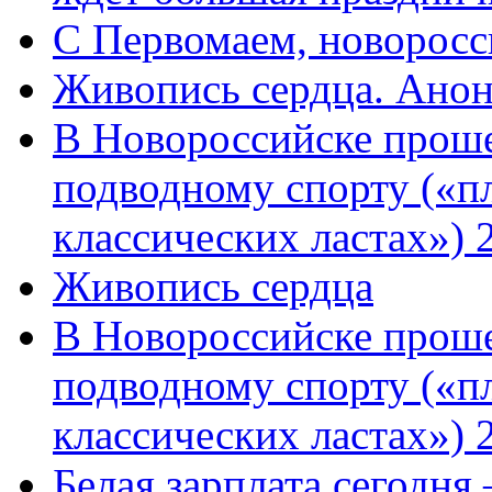
C Первомаем, новорос
Живопись сердца. Анон
В Новороссийске проше
подводному спорту («пл
классических ластах») 
Живопись сердца
В Новороссийске проше
подводному спорту («пл
классических ластах») 
Белая зарплата сегодня