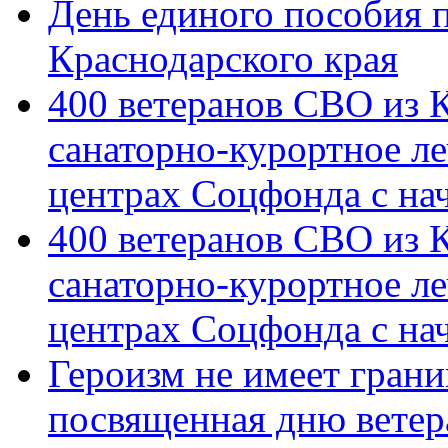
День единого пособия п
Краснодарского края
400 ветеранов СВО из 
санаторно-курортное л
центрах Соцфонда с на
400 ветеранов СВО из 
санаторно-курортное л
центрах Соцфонда с нач
Героизм не имеет грани
посвященная дню ветер