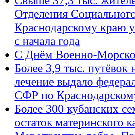
Свыше 37,3 тыс. жител
Отделения Социального
Краснодарскому краю у
с начала года
C Днём Военно-Морско
Более 3,9 тыс. путёвок
лечение выдало федера
СФР по Краснодарскому
Более 300 кубанских се
остаток материнского к