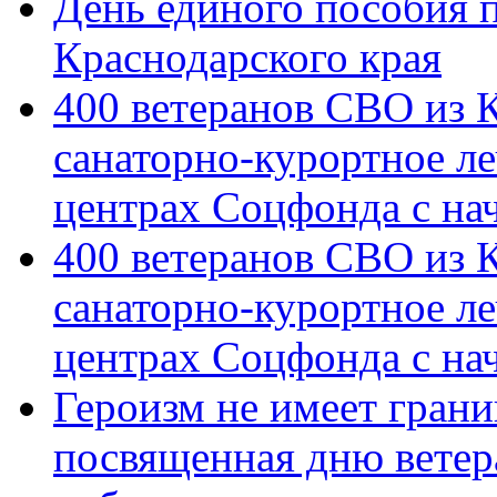
День единого пособия п
Краснодарского края
400 ветеранов СВО из 
санаторно-курортное л
центрах Соцфонда с на
400 ветеранов СВО из 
санаторно-курортное л
центрах Соцфонда с нач
Героизм не имеет грани
посвященная дню ветер