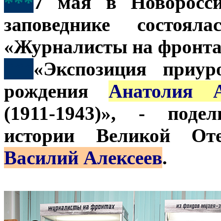
***
7 мая в Новоросси
заповеднике состоял
«Журналисты на фронта
***
«Экспозиция приур
рождения
Анатолия А
(1911-1943)», - поде
истории Великой От
Василий Алексеев
.