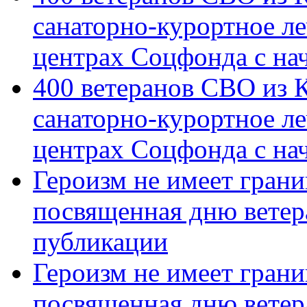
санаторно-курортное л
центрах Соцфонда с на
400 ветеранов СВО из 
санаторно-курортное л
центрах Соцфонда с нач
Героизм не имеет грани
посвященная дню ветер
публикации
Героизм не имеет грани
посвященная дню ветер