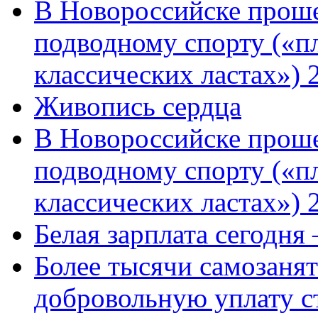
В Новороссийске проше
подводному спорту («пл
классических ластах») 
Живопись сердца
В Новороссийске проше
подводному спорту («пл
классических ластах») 
Белая зарплата сегодня
Более тысячи самозаня
добровольную уплату с