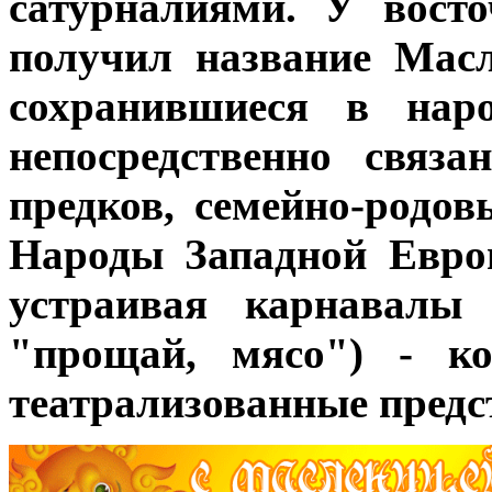
сатурналиями. У вост
получил название Мас
сохранившиеся в наро
непосредственно связ
предков, семейно-родо
Народы Западной Евро
устраивая карнавалы 
"прощай, мясо") - к
театрализованные предс