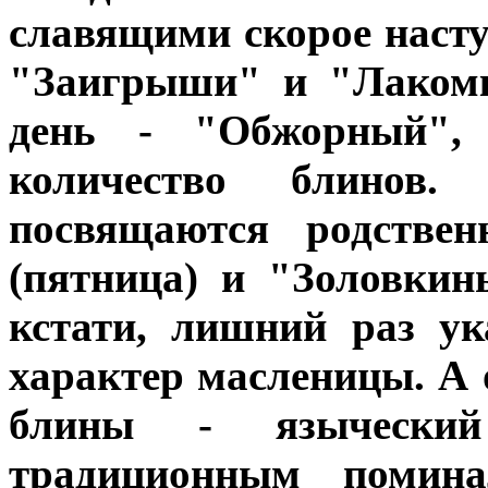
славящими скорое насту
"Заигрыши" и "Лакомк
день - "Обжорный", 
количество блино
посвящаются родстве
(пятница) и "Золовкины
кстати, лишний раз ук
характер масленицы. А
блины - язычески
традиционным помин