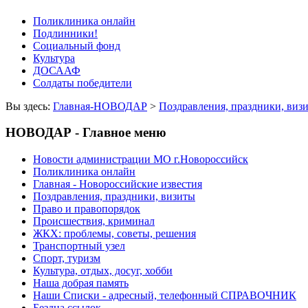
Поликлиника онлайн
Подлинники!
Социальный фонд
Культура
ДОСААФ
Солдаты победители
Вы здесь:
Главная-НОВОДАР
>
Поздравления, праздники, виз
НОВОДАР - Главное меню
Новости администрации МО г.Новороссийск
Поликлиника онлайн
Главная - Новороссийские известия
Поздравления, праздники, визиты
Право и правопорядок
Происшествия, криминал
ЖКХ: проблемы, советы, решения
Транспортный узел
Спорт, туризм
Культура, отдых, досуг, хобби
Наша добрая память
Наши Списки - адресный, телефонный СПРАВОЧНИК
Бездна ссылок