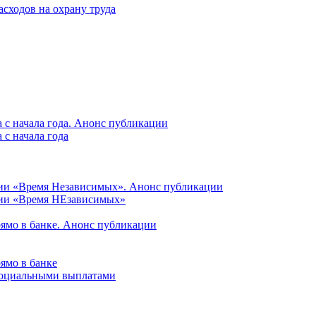
асходов на охрану труда
 с начала года. Анонс публикации
с начала года
ции «Время Независимых». Анонс публикации
ции «Время НЕзависимых»
рямо в банке. Анонс публикации
ямо в банке
 социальными выплатами