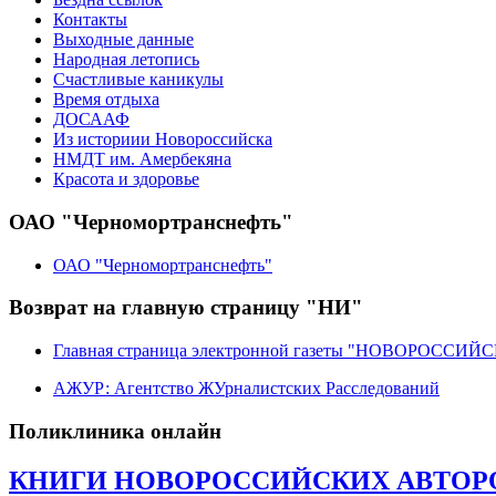
Контакты
Выходные данные
Народная летопись
Счастливые каникулы
Время отдыха
ДОСААФ
Из историии Новороссийска
НМДТ им. Амербекяна
Красота и здоровье
ОАО "Черномортранснефть"
ОАО "Черномортранснефть"
Возврат на главную страницу "НИ"
Главная страница электронной газеты "НОВОРОССИ
АЖУР: Агентство ЖУрналистских Расследований
Поликлиника онлайн
КНИГИ НОВОРОССИЙСКИХ АВТОРОВ.