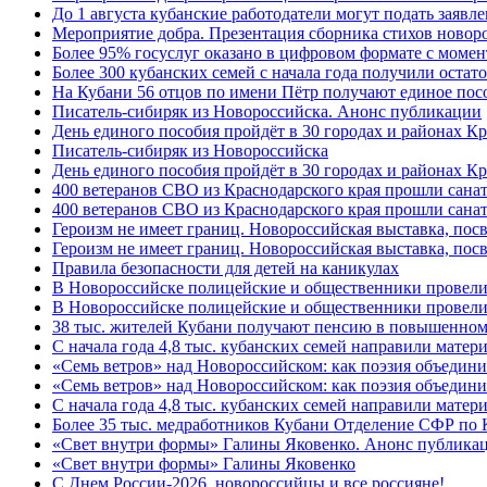
До 1 августа кубанские работодатели могут подать заяв
Мероприятие добра. Презентация сборника стихов новор
Более 95% госуслуг оказано в цифровом формате с моме
Более 300 кубанских семей с начала года получили остат
На Кубани 56 отцов по имени Пётр получают единое посо
Писатель-сибиряк из Новороссийска. Анонс публикации
День единого пособия пройдёт в 30 городах и районах К
Писатель-сибиряк из Новороссийска
День единого пособия пройдёт в 30 городах и районах Кр
400 ветеранов СВО из Краснодарского края прошли сана
400 ветеранов СВО из Краснодарского края прошли сана
Героизм не имеет границ. Новороссийская выставка, по
Героизм не имеет границ. Новороссийская выставка, по
Правила безопасности для детей на каникулах
В Новороссийске полицейские и общественники провели
В Новороссийске полицейские и общественники провели
38 тыс. жителей Кубани получают пенсию в повышенном р
С начала года 4,8 тыс. кубанских семей направили мате
«Семь ветров» над Новороссийском: как поэзия объедин
«Семь ветров» над Новороссийском: как поэзия объедини
С начала года 4,8 тыс. кубанских семей направили мате
Более 35 тыс. медработников Кубани Отделение СФР по
«Свет внутри формы» Галины Яковенко. Анонс публика
«Свет внутри формы» Галины Яковенко
C Днем России-2026, новороссийцы и все россияне!