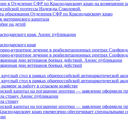
ление в Отделение СФР по Краснодарскому краю на возмещение р
оссийской поэтессы Надежды Соколовой.
нта образования Отделения СФР по Краснодарскому краю
ок материнского капитала
бие на детей
раснодарского края. Анонс публикации
аснодарского края
торно-курортное лечение в реабилитационных центрах Соцфонда
торно-курортное лечение в реабилитационных центрах Соцфонда 
священная дню ветеранов боевых действий. Анонс публикации
священная дню ветеранов боевых действий
 круглый стол в рамках общероссийской антинаркотической ак
 круглый стол в рамках общероссийской антинаркотической ак
азмере за работу в сельском хозяйстве
ринский капитал на погашение ипотеки — заявление оформили п
ила страну. Анонс публикации
ла страну
ринский капитал на погашение ипотеки — заявление оформили пр
 Краснодарскому краю ежемесячно обеспечивает специальными
ции