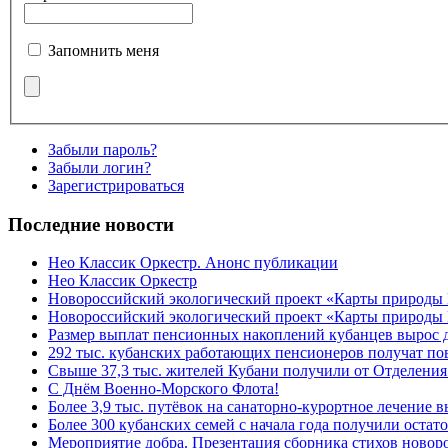
Запомнить меня
Забыли пароль?
Забыли логин?
Зарегистрироваться
Последние новости
Нео Классик Оркестр. Анонс публикации
Нео Классик Оркестр
Новороссийский экологический проект «Карты природы
Новороссийский экологический проект «Карты природы 
Размер выплат пенсионных накоплений кубанцев вырос 
292 тыс. кубанских работающих пенсионеров получат п
Свыше 37,3 тыс. жителей Кубани получили от Отделения
C Днём Военно-Морского Флота!
Более 3,9 тыс. путёвок на санаторно-курортное лечение
Более 300 кубанских семей с начала года получили остат
Мероприятие добра. Презентация сборника стихов ново