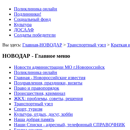
Поликлиника онлайн
Подлинники!
Социальный фонд
Культура
ДОСААФ
Солдаты победители
Вы здесь:
Главная-НОВОДАР
>
Транспортный узел
>
Краткая 
НОВОДАР - Главное меню
Новости администрации МО г.Новороссийск
Поликлиника онлайн
Главная - Новороссийские известия
Поздравления, праздники, визиты
Право и правопорядок
Происшествия, криминал
ЖКХ: проблемы, советы, решения
Транспортный узел
Спорт, туризм
Культура, отдых, досуг, хобби
Наша добрая память
Наши Списки - адресный, телефонный СПРАВОЧНИК
Бездна ссылок