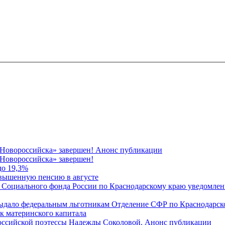
 Новороссийска» завершен! Анонс публикации
Новороссийска» завершен!
до 19,3%
овышенную пенсию в августе
 Социального фонда России по Краснодарскому краю уведомлени
 выдало федеральным льготникам Отделение СФР по Краснодарско
ок материнского капитала
российской поэтессы Надежды Соколовой. Анонс публикации