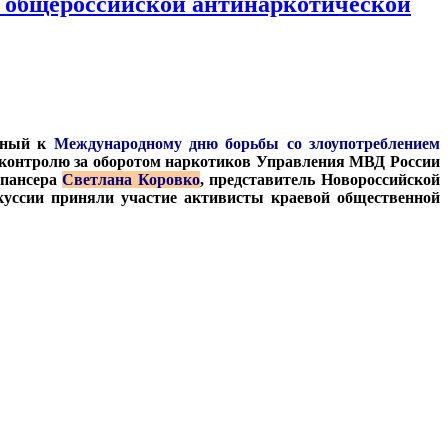
х общероссийской антинаркотической
енный к
Международному дню борьбы со злоупотреблением
о контролю за оборотом наркотиков Управления МВД России
спансера
Светлана Коровко
, представитель Новороссийской
скуссии приняли участие активисты краевой общественной