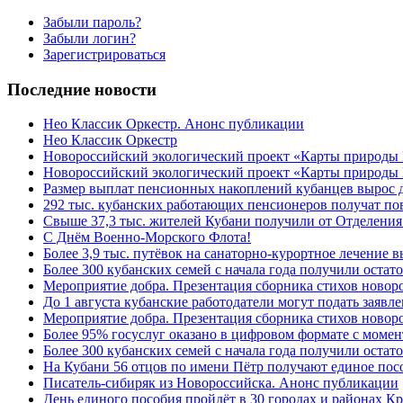
Забыли пароль?
Забыли логин?
Зарегистрироваться
Последние новости
Нео Классик Оркестр. Анонс публикации
Нео Классик Оркестр
Новороссийский экологический проект «Карты природы
Новороссийский экологический проект «Карты природы 
Размер выплат пенсионных накоплений кубанцев вырос 
292 тыс. кубанских работающих пенсионеров получат п
Свыше 37,3 тыс. жителей Кубани получили от Отделения
C Днём Военно-Морского Флота!
Более 3,9 тыс. путёвок на санаторно-курортное лечение
Более 300 кубанских семей с начала года получили остат
Мероприятие добра. Презентация сборника стихов ново
До 1 августа кубанские работодатели могут подать заяв
Мероприятие добра. Презентация сборника стихов новор
Более 95% госуслуг оказано в цифровом формате с моме
Более 300 кубанских семей с начала года получили остат
На Кубани 56 отцов по имени Пётр получают единое посо
Писатель-сибиряк из Новороссийска. Анонс публикации
День единого пособия пройдёт в 30 городах и районах К