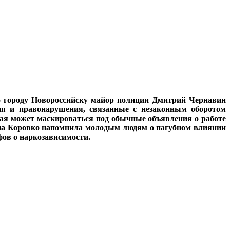
о городу Новороссийску майор полиции Дмитрий Чернавин
ния и правонарушения, связанные с незаконным оборотом
рая может маскироваться под обычные объявления о работе
лана Коровко напомнила молодым людям о пагубном влиянии
фов о наркозависимости.