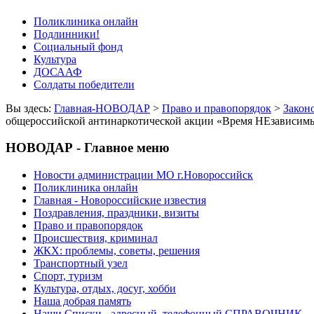
Поликлиника онлайн
Подлинники!
Социальный фонд
Культура
ДОСААФ
Солдаты победители
Вы здесь:
Главная-НОВОДАР
>
Право и правопорядок
>
Закон
общероссийской антинаркотической акции «Время НЕзависим
НОВОДАР - Главное меню
Новости администрации МО г.Новороссийск
Поликлиника онлайн
Главная - Новороссийские известия
Поздравления, праздники, визиты
Право и правопорядок
Происшествия, криминал
ЖКХ: проблемы, советы, решения
Транспортный узел
Спорт, туризм
Культура, отдых, досуг, хобби
Наша добрая память
Наши Списки - адресный, телефонный СПРАВОЧНИК