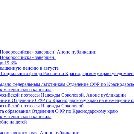
 Новороссийска» завершен! Анонс публикации
Новороссийска» завершен!
до 19,3%
овышенную пенсию в августе
 Социального фонда России по Краснодарскому краю уведомлени
 выдало федеральным льготникам Отделение СФР по Краснодарско
ок материнского капитала
российской поэтессы Надежды Соколовой. Анонс публикации
ление в Отделение СФР по Краснодарскому краю на возмещение р
оссийской поэтессы Надежды Соколовой.
нта образования Отделения СФР по Краснодарскому краю
ок материнского капитала
бие на детей
раснодарского края. Анонс публикации