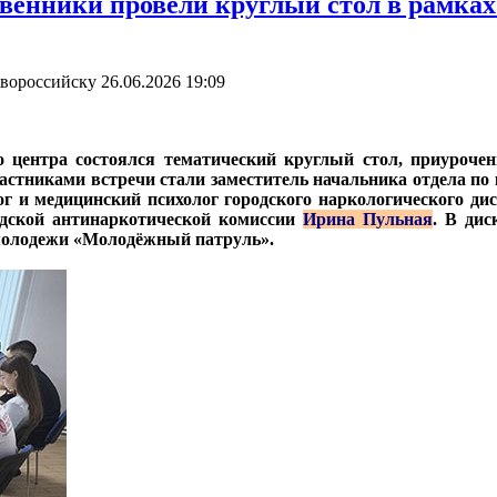
твенники провели круглый стол в рамка
овороссийску
26.06.2026 19:09
о центра состоялся тематический круглый стол, приуроч
частниками встречи стали заместитель начальника отдела п
ог и медицинский психолог городского наркологического ди
родской антинаркотической комиссии
Ирина Пульная
. В ди
 молодежи «Молодёжный патруль».