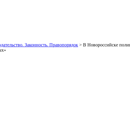
одательство. Законность. Правопорядок
> В Новороссийске полиц
ых»