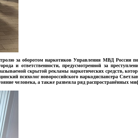
нтролю за оборотом наркотиков Управления МВД России п
города и ответственности, предусмотренной за преступле
 называемой скрытой рекламы наркотических средств, кото
ицинский психолог новороссийского наркодиспансера Свет
тояние человека, а также развеяла ряд распространённых ми