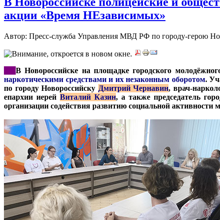
В Новороссийске полицейские и общес
акции «Время НЕзависимых»
Автор: Пресс-служба Управления МВД РФ по городу-герою Н
***
В Новороссийске на площадке городского молодёжног
наркотическими средствами и их незаконным оборотом
. У
по городу Новороссийску
Дмитрий Чернавин
, врач-наркол
епархии иерей
Виталий Казин
, а также председатель го
организации содействия развитию социальной активности