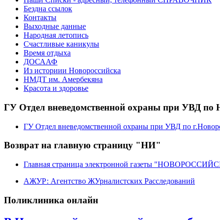
Бездна ссылок
Контакты
Выходные данные
Народная летопись
Счастливые каникулы
Время отдыха
ДОСААФ
Из историии Новороссийска
НМДТ им. Амербекяна
Красота и здоровье
ГУ Отдел вневедомственной охраны при УВД по 
ГУ Отдел вневедомственной охраны при УВД по г.Новор
Возврат на главную страницу "НИ"
Главная страница электронной газеты "НОВОРОССИ
АЖУР: Агентство ЖУрналистских Расследований
Поликлиника онлайн