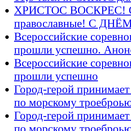
ХРИСТОС ВОСКРЕС! С 
православные! C ДН
Всероссийские соревно
прошли успешно. Анон
Всероссийские соревно
прошли успешно
Город-герой принимает
по морскому троеброью
Город-герой принимает
по морскому троеброью