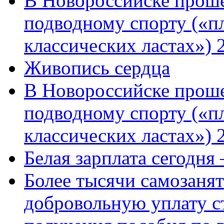
В Новороссийске проше
подводному спорту («пл
классических ластах») 
Живопись сердца
В Новороссийске проше
подводному спорту («пл
классических ластах») 
Белая зарплата сегодня
Более тысячи самозаня
добровольную уплату с