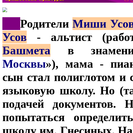
***
Родители
Миши Усо
Усов
- альтист (рабо
Башмета
в знамени
Москвы
»), мама - пиа
сын стал полиглотом и 
языковую школу. Но (та
подачей документов. 
попытаться определи
школу им. Гнесиных. На