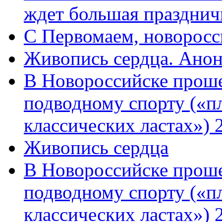
ждет большая празднич
C Первомаем, новорос
Живопись сердца. Анон
В Новороссийске проше
подводному спорту («пл
классических ластах») 
Живопись сердца
В Новороссийске проше
подводному спорту («пл
классических ластах») 