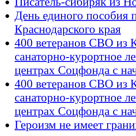
Писатель-сибиряк из Н
День единого пособия п
Краснодарского края
400 ветеранов СВО из 
санаторно-курортное л
центрах Соцфонда с на
400 ветеранов СВО из 
санаторно-курортное л
центрах Соцфонда с нач
Героизм не имеет грани