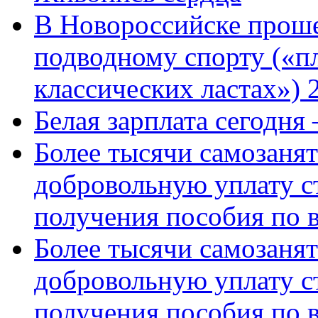
В Новороссийске проше
подводному спорту («пл
классических ластах») 
Белая зарплата сегодня
Более тысячи самозаня
добровольную уплату с
получения пособия по 
Более тысячи самозаня
добровольную уплату с
получения пособия по 