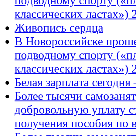
подводному спорту («пл
классических ластах») 
Живопись сердца
В Новороссийске проше
подводному спорту («пл
классических ластах») 
Белая зарплата сегодня
Более тысячи самозаня
добровольную уплату с
получения пособия по 