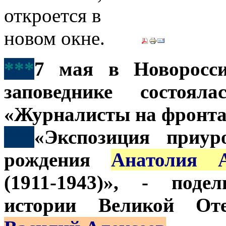
***
7 мая в Новоросси
заповеднике состоял
«Журналисты на фронта
***
«Экспозиция приур
рождения
Анатолия А
(1911-1943)», - поде
истории Великой От