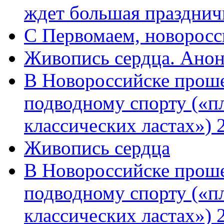
ждет большая празднич
C Первомаем, новорос
Живопись сердца. Анон
В Новороссийске проше
подводному спорту («пл
классических ластах») 
Живопись сердца
В Новороссийске проше
подводному спорту («пл
классических ластах») 