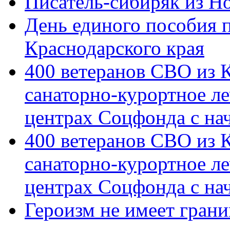
Писатель-сибиряк из Н
День единого пособия п
Краснодарского края
400 ветеранов СВО из 
санаторно-курортное л
центрах Соцфонда с на
400 ветеранов СВО из 
санаторно-курортное л
центрах Соцфонда с нач
Героизм не имеет грани