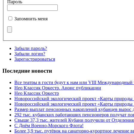
Пароль
Запомнить меня
Забыли пароль?
Забыли логин?
Зарегистрироваться
Последние новости
Все театры в гости будут к нам или VIII Международный
Нео Классик Оркестр. Анонс публикации
Нео Классик Оркестр
Новороссийский экологический проект «Карты природы
Новороссийский экологический проект «Карты природы 
Размер выплат пенсионных накоплений кубанцев вырос 
292 тыс. кубанских работающих пенсионеров получат п
Свыше 37,3 тыс. жителей Кубани получили от Отделения
C Днём Военно-Морского Флота!
Более 3,9 тыс. путёвок на санаторно-курортное лечение