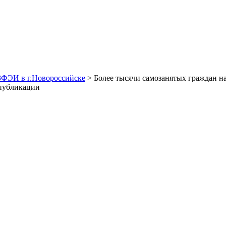
ЗФЭИ в г.Новороссийске
> Более тысячи самозанятых граждан н
 публикации