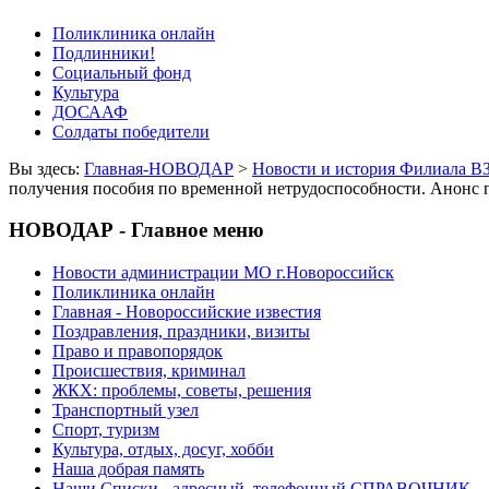
Поликлиника онлайн
Подлинники!
Социальный фонд
Культура
ДОСААФ
Солдаты победители
Вы здесь:
Главная-НОВОДАР
>
Новости и история Филиала В
получения пособия по временной нетрудоспособности. Анонс
НОВОДАР - Главное меню
Новости администрации МО г.Новороссийск
Поликлиника онлайн
Главная - Новороссийские известия
Поздравления, праздники, визиты
Право и правопорядок
Происшествия, криминал
ЖКХ: проблемы, советы, решения
Транспортный узел
Спорт, туризм
Культура, отдых, досуг, хобби
Наша добрая память
Наши Списки - адресный, телефонный СПРАВОЧНИК