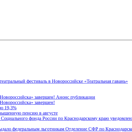
 театральный фестиваль в Новороссийске «Театральная гавань»
 Новороссийска» завершен! Анонс публикации
Новороссийска» завершен!
до 19,3%
овышенную пенсию в августе
 Социального фонда России по Краснодарскому краю уведомлени
 выдало федеральным льготникам Отделение СФР по Краснодарско