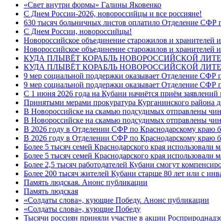
«Свет внутри формы» Галины Яковенко
C Днем России-2026, новороссийцы и все россияне!
630 тысяч больничных листов оплатило Отделение СФР п
C Днем России, новороссийцы!
Новороссийское объединение старожилов и хранителей и
Новороссийское объединение старожилов и хранителей и
КУДА ПЛЫВЁТ КОРАБЛЬ НОВОРОССИЙСКОЙ ЛИТЕРА
КУДА ПЛЫВЁТ КОРАБЛЬ НОВОРОССИЙСКОЙ ЛИТЕ
9 мер социальной поддержки оказывает Отделение СФР п
9 мер социальной поддержки оказывает Отделение СФР п
С 1 июня 2026 года на Кубани начнётся приём заявлени
Принятыми мерами прокуратура Курганинского района до
В Новороссийске на скамью подсудимых отправлены чин
В Новороссийске на скамью подсудимых отправлены чин
В 2026 году в Отделении СФР по Краснодарскому краю 
В 2026 году в Отделении СФР по Краснодарскому краю 
Более 5 тысяч семей Краснодарского края использовали м
Более 5 тысяч семей Краснодарского края использовали м
Более 2,5 тысяч работодателей Кубани смогут компенсиро
Более 200 тысяч жителей Кубани старше 80 лет или с инв
Память людская. Анонс публикации
Память людская
«Солдаты слова», кующие Победу. Анонс публикации
«Солдаты слова», кующие Победу
Тысячи россиян приняли участие в акции Росприроднадз