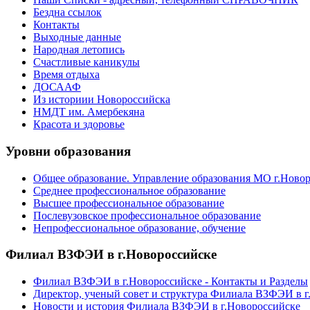
Бездна ссылок
Контакты
Выходные данные
Народная летопись
Счастливые каникулы
Время отдыха
ДОСААФ
Из историии Новороссийска
НМДТ им. Амербекяна
Красота и здоровье
Уровни образования
Общее образование. Управление образования МО г.Ново
Среднее профессиональное образование
Высшее профессиональное образование
Послевузовское профессиональное образование
Непрофессиональное образование, обучение
Филиал ВЗФЭИ в г.Новороссийске
Филиал ВЗФЭИ в г.Новороссийске - Контакты и Разделы
Директор, ученый совет и структура Филиала ВЗФЭИ в г
Новости и история Филиала ВЗФЭИ в г.Новороссийске