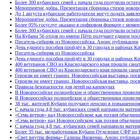
Более 300 кубанских семей с начала года получили остат
Мероприятие добра. Презентация сборника стихов ново
До 1 августа кубанские работодатели могут подать заяв
Мероприятие добра. Презентация сборника стихов новор
Более 95% госуслуг оказано в цифровом формате с моме
Более 300 кубанских семей с начала года получили остат
На Кубани 56 отцов по имени Пётр получают единое посо
Писатель-сибиряк из Новороссийска. Анонс публикации
День единого пособия пройдёт в 30 городах и районах К
Писатель-сибиряк из Новороссийска
День единого пособия пройдёт в 30 городах и районах Кр
400 ветеранов СВО из Краснодарского края прошли сана
400 ветеранов СВО из Краснодарского края прошли сана
Героизм не имеет границ. Новороссийская выставка, по
Героизм не имеет границ. Новороссийская выставка, по
Правила безопасности для детей на каникулах
В Новороссийске полицейские и общественники провели
В Новороссийске полицейские и общественники провели
38 тыс. жителей Кубани получают пенсию в повышенном р
С начала года 4,8 тыс. кубанских семей направили мате
«Семь ветров» над Новороссийском: как поэзия объедин
«Семь ветров» над Новороссийском: как поэзия объедини
С начала года 4,8 тыс. кубанских семей направили мате
Более 35 тыс. медработников Кубани Отделение СФР по
«Свет внутри формы» Галины Яковенко. Анонс публика