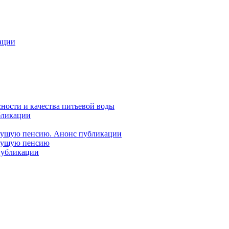
ации
ности и качества питьевой воды
бликации
удущую пенсию. Анонс публикации
удущую пенсию
 публикации