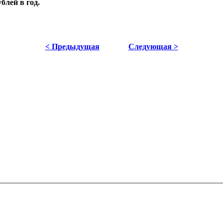
блей в год.
< Предыдущая
Следующая >