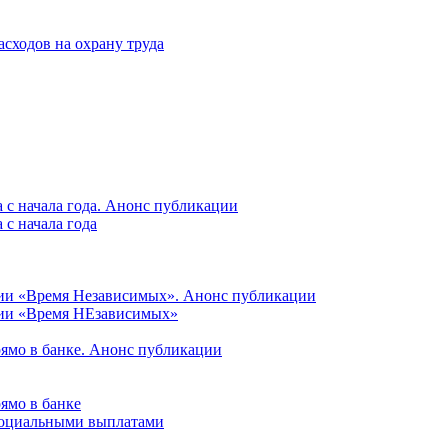
асходов на охрану труда
 с начала года. Анонс публикации
с начала года
ции «Время Независимых». Анонс публикации
ции «Время НЕзависимых»
рямо в банке. Анонс публикации
ямо в банке
 социальными выплатами