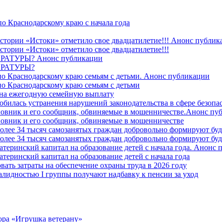
о Краснодарскому краю с начала года
стории «Истоки» отметило свое двадцатилетие!!! Анонс публик
стории «Истоки» отметило свое двадцатилетие!!!
ТУРЫ? Анонс публикации
РАТУРЫ?
о Краснодарскому краю семьям с детьми. Анонс публикации
о Краснодарскому краю семьям с детьми
й на ежегодную семейную выплату
билась устранения нарушений законодательства в сфере безопас
овник и его сообщник, обвиняемые в мошенничестве.Анонс пу
овник и его сообщник, обвиняемые в мошенничестве
более 34 тысяч самозанятых граждан добровольно формируют б
более 34 тысяч самозанятых граждан добровольно формируют б
атеринский капитал на образование детей с начала года. Анонс
атеринский капитал на образование детей с начала года
вать затраты на обеспечение охраны труда в 2026 году
алидностью I группы получают надбавку к пенсии за уход
ора «Игрушка ветерану»