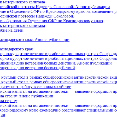
ок материнского капитала
российской поэтессы Надежды Соколовой. Анонс публикации
ление в Отделение СФР по Краснодарскому краю на возмещение р
оссийской поэтессы Надежды Соколовой.
нта образования Отделения СФР по Краснодарскому краю
ок материнского капитала
бие на детей
раснодарского края. Анонс публикации
аснодарского края
торно-курортное лечение в реабилитационных центрах Соцфонда
торно-курортное лечение в реабилитационных центрах Соцфонда 
священная дню ветеранов боевых действий. Анонс публикации
священная дню ветеранов боевых действий
 круглый стол в рамках общероссийской антинаркотической ак
 круглый стол в рамках общероссийской антинаркотической ак
азмере за работу в сельском хозяйстве
ринский капитал на погашение ипотеки — заявление оформили п
ила страну. Анонс публикации
ла страну
ринский капитал на погашение ипотеки — заявление оформили пр
 Краснодарскому краю ежемесячно обеспечивает специальными
ции