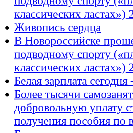
подводному спорту («пл
классических ластах») 
Живопись сердца
В Новороссийске проше
подводному спорту («пл
классических ластах») 
Белая зарплата сегодня
Более тысячи самозаня
добровольную уплату с
получения пособия по 