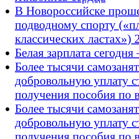
В Новороссийске проше
подводному спорту («пл
классических ластах») 
Белая зарплата сегодня
Более тысячи самозаня
добровольную уплату с
получения пособия по 
Более тысячи самозаня
добровольную уплату с
получения пособия по 