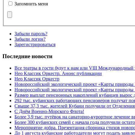
Запомнить меня
Забыли пароль?
Забыли логин?
Зарегистрироваться
Последние новости
Все театры в гости будут к нам или VIII Международный
Нео Классик Оркестр. Анонс публикации
Нео Классик Оркестр
Новороссийский экологический проект «Карты природы
Новороссийский экологический проект «Карты природы 
Размер выплат пенсионных накоплений кубанцев вырос 
292 тыс. кубанских работающих пенсионеров получат п
Свыше 37,3 тыс. жителей Кубани получили от Отделения
C Днём Военно-Морского Флота!
Более 3,9 тыс. путёвок на санаторно-курортное лечение
Более 300 кубанских семей с начала года получили остат
Мероприятие добра. Презентация сборника стихов ново
До 1 августа кубанские работодатели могут подать заяв