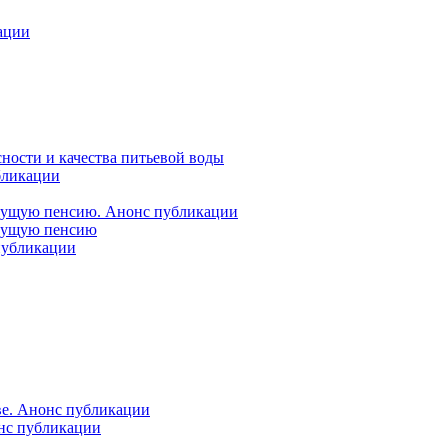
ации
ности и качества питьевой воды
бликации
удущую пенсию. Анонс публикации
удущую пенсию
 публикации
ве. Анонс публикации
онс публикации