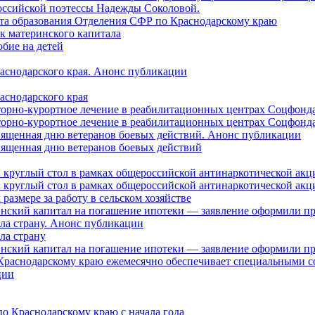
оссийской поэтессы Надежды Соколовой.
нта образования Отделения СФР по Краснодарскому краю
ок материнского капитала
бие на детей
раснодарского края. Анонс публикации
аснодарского края
торно-курортное лечение в реабилитационных центрах Соцфонда
торно-курортное лечение в реабилитационных центрах Соцфонда 
священная дню ветеранов боевых действий. Анонс публикации
священная дню ветеранов боевых действий
 круглый стол в рамках общероссийской антинаркотической ак
 круглый стол в рамках общероссийской антинаркотической ак
азмере за работу в сельском хозяйстве
ринский капитал на погашение ипотеки — заявление оформили п
ила страну. Анонс публикации
ла страну
ринский капитал на погашение ипотеки — заявление оформили пр
 Краснодарскому краю ежемесячно обеспечивает специальными
ции
о Краснодарскому краю с начала года