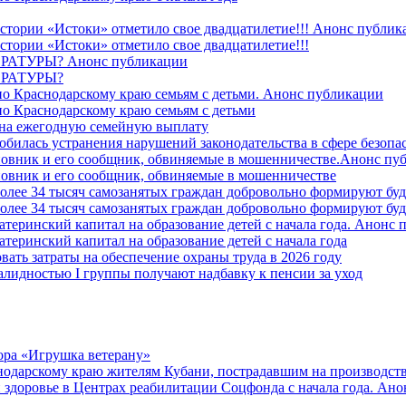
стории «Истоки» отметило свое двадцатилетие!!! Анонс публик
стории «Истоки» отметило свое двадцатилетие!!!
ТУРЫ? Анонс публикации
РАТУРЫ?
о Краснодарскому краю семьям с детьми. Анонс публикации
о Краснодарскому краю семьям с детьми
й на ежегодную семейную выплату
билась устранения нарушений законодательства в сфере безопас
овник и его сообщник, обвиняемые в мошенничестве.Анонс пу
овник и его сообщник, обвиняемые в мошенничестве
более 34 тысяч самозанятых граждан добровольно формируют б
более 34 тысяч самозанятых граждан добровольно формируют б
атеринский капитал на образование детей с начала года. Анонс
атеринский капитал на образование детей с начала года
вать затраты на обеспечение охраны труда в 2026 году
алидностью I группы получают надбавку к пенсии за уход
ора «Игрушка ветерану»
нодарскому краю жителям Кубани, пострадавшим на производст
 здоровье в Центрах реабилитации Соцфонда с начала года. Ан