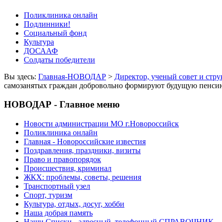
Поликлиника онлайн
Подлинники!
Социальный фонд
Культура
ДОСААФ
Солдаты победители
Вы здесь:
Главная-НОВОДАР
>
Директор, ученый совет и стр
самозанятых граждан добровольно формируют будущую пенси
НОВОДАР - Главное меню
Новости администрации МО г.Новороссийск
Поликлиника онлайн
Главная - Новороссийские известия
Поздравления, праздники, визиты
Право и правопорядок
Происшествия, криминал
ЖКХ: проблемы, советы, решения
Транспортный узел
Спорт, туризм
Культура, отдых, досуг, хобби
Наша добрая память
Наши Списки - адресный, телефонный СПРАВОЧНИК