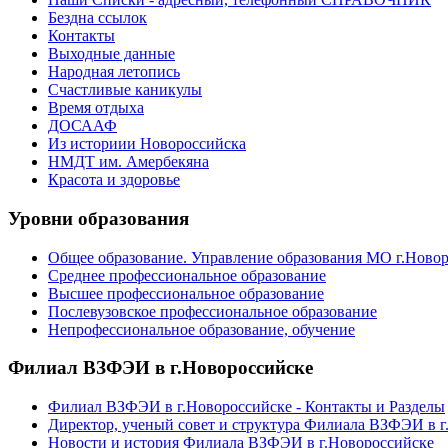
Бездна ссылок
Контакты
Выходные данные
Народная летопись
Счастливые каникулы
Время отдыха
ДОСААФ
Из историии Новороссийска
НМДТ им. Амербекяна
Красота и здоровье
Уровни образования
Общее образование. Управление образования МО г.Ново
Среднее профессиональное образование
Высшее профессиональное образование
Послевузовское профессиональное образование
Непрофессиональное образование, обучение
Филиал ВЗФЭИ в г.Новороссийске
Филиал ВЗФЭИ в г.Новороссийске - Контакты и Разделы
Директор, ученый совет и структура Филиала ВЗФЭИ в г
Новости и история Филиала ВЗФЭИ в г.Новороссийске