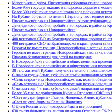
Мероприятие добра. Презентация сборника стихов новор
Более 95% госуслуг оказано в цифровом формате с моме
Более 300 кубанских семей с начала года получили остат
На Кубани 56 отцов по имени Пётр получают единое посо
Писатель-сибиряк из Новороссийска. Анонс публикации
День единого пособия пройдёт в 30 городах и районах К
Писатель-сибиряк из Новороссийска
День единого пособия пройдёт в 30 городах и районах Кр
400 ветеранов СВО из Краснодарского края прошли сана
400 ветеранов СВО из Краснодарского края прошли сана
Героизм не имеет границ. Новороссийская выставка, по
Героизм не имеет границ. Новороссийская выставка, по
Правила безопасности для детей на каникулах
В Новороссийске полицейские и общественники провели
В Новороссийске полицейские и общественники провели
38 тыс. жителей Кубани получают пенсию в повышенном р
С начала года 4,8 тыс. кубанских семей направили мате
«Семь ветров» над Новороссийском: как поэзия объедин
«Семь ветров» над Новороссийском: как поэзия объедини
С начала года 4,8 тыс. кубанских семей направили мате
Более 35 тыс. медработников Кубани Отделение СФР по
«Свет внутри формы» Галины Яковенко. Анонс публика
«Свет внутри формы» Галины Яковенко
C Днем России-2026, новороссийцы и все россияне!
630 тысяч больничных листов оплатило Отделение СФР п