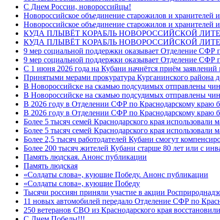
C Днем России, новороссийцы!
Новороссийское объединение старожилов и хранителей и
Новороссийское объединение старожилов и хранителей и
КУДА ПЛЫВЁТ КОРАБЛЬ НОВОРОССИЙСКОЙ ЛИТЕРА
КУДА ПЛЫВЁТ КОРАБЛЬ НОВОРОССИЙСКОЙ ЛИТЕ
9 мер социальной поддержки оказывает Отделение СФР п
9 мер социальной поддержки оказывает Отделение СФР п
С 1 июня 2026 года на Кубани начнётся приём заявлени
Принятыми мерами прокуратура Курганинского района до
В Новороссийске на скамью подсудимых отправлены чин
В Новороссийске на скамью подсудимых отправлены чин
В 2026 году в Отделении СФР по Краснодарскому краю 
В 2026 году в Отделении СФР по Краснодарскому краю 
Более 5 тысяч семей Краснодарского края использовали м
Более 5 тысяч семей Краснодарского края использовали м
Более 2,5 тысяч работодателей Кубани смогут компенсиро
Более 200 тысяч жителей Кубани старше 80 лет или с инв
Память людская. Анонс публикации
Память людская
«Солдаты слова», кующие Победу. Анонс публикации
«Солдаты слова», кующие Победу
Тысячи россиян приняли участие в акции Росприроднадз
11 новых автомобилей передало Отделение СФР по Крас
250 ветеранов СВО из Краснодарского края восстановили
С Днем Победы!!!