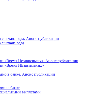
 с начала года. Анонс публикации
с начала года
ции «Время Независимых». Анонс публикации
ции «Время НЕзависимых»
рямо в банке. Анонс публикации
ямо в банке
 социальными выплатами