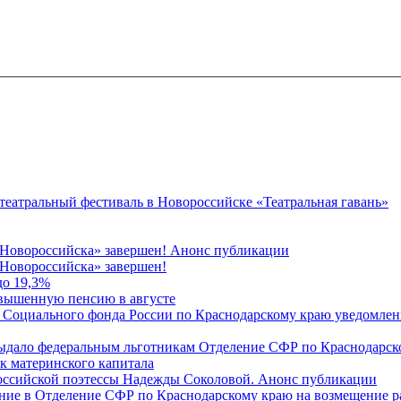
 театральный фестиваль в Новороссийске «Театральная гавань»
 Новороссийска» завершен! Анонс публикации
Новороссийска» завершен!
до 19,3%
овышенную пенсию в августе
 Социального фонда России по Краснодарскому краю уведомлени
 выдало федеральным льготникам Отделение СФР по Краснодарско
ок материнского капитала
российской поэтессы Надежды Соколовой. Анонс публикации
ление в Отделение СФР по Краснодарскому краю на возмещение р