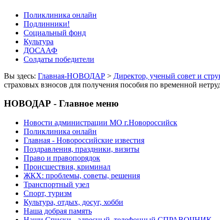
Поликлиника онлайн
Подлинники!
Социальный фонд
Культура
ДОСААФ
Солдаты победители
Вы здесь:
Главная-НОВОДАР
>
Директор, ученый совет и стр
страховых взносов для получения пособия по временной нетр
НОВОДАР - Главное меню
Новости администрации МО г.Новороссийск
Поликлиника онлайн
Главная - Новороссийские известия
Поздравления, праздники, визиты
Право и правопорядок
Происшествия, криминал
ЖКХ: проблемы, советы, решения
Транспортный узел
Спорт, туризм
Культура, отдых, досуг, хобби
Наша добрая память
Наши Списки - адресный, телефонный СПРАВОЧНИК