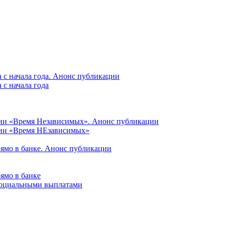
 с начала года. Анонс публикации
с начала года
ции «Время Независимых». Анонс публикации
ции «Время НЕзависимых»
рямо в банке. Анонс публикации
ямо в банке
 социальными выплатами