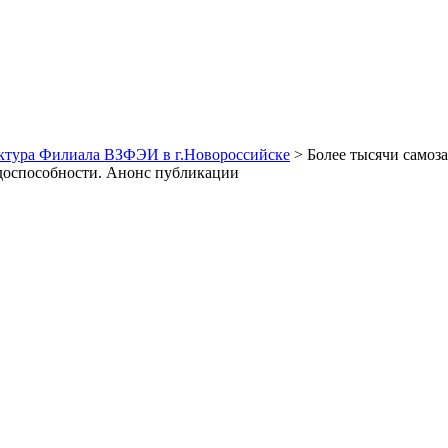
уктура Филиала ВЗФЭИ в г.Новороссийске
> Более тысячи самоз
удоспособности. Анонс публикации