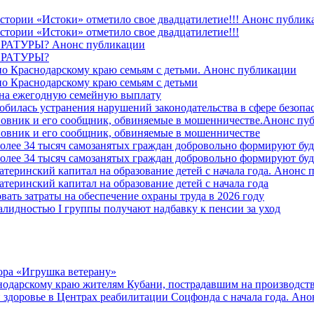
стории «Истоки» отметило свое двадцатилетие!!! Анонс публик
стории «Истоки» отметило свое двадцатилетие!!!
ТУРЫ? Анонс публикации
РАТУРЫ?
о Краснодарскому краю семьям с детьми. Анонс публикации
о Краснодарскому краю семьям с детьми
й на ежегодную семейную выплату
билась устранения нарушений законодательства в сфере безопас
овник и его сообщник, обвиняемые в мошенничестве.Анонс пу
овник и его сообщник, обвиняемые в мошенничестве
более 34 тысяч самозанятых граждан добровольно формируют б
более 34 тысяч самозанятых граждан добровольно формируют б
атеринский капитал на образование детей с начала года. Анонс
атеринский капитал на образование детей с начала года
вать затраты на обеспечение охраны труда в 2026 году
алидностью I группы получают надбавку к пенсии за уход
ора «Игрушка ветерану»
нодарскому краю жителям Кубани, пострадавшим на производст
 здоровье в Центрах реабилитации Соцфонда с начала года. Ан