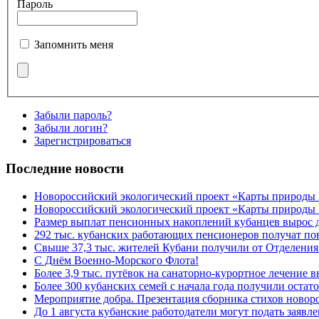
Пароль
Запомнить меня
Забыли пароль?
Забыли логин?
Зарегистрироваться
Последние новости
Новороссийский экологический проект «Карты природы
Новороссийский экологический проект «Карты природы 
Размер выплат пенсионных накоплений кубанцев вырос 
292 тыс. кубанских работающих пенсионеров получат п
Свыше 37,3 тыс. жителей Кубани получили от Отделения
C Днём Военно-Морского Флота!
Более 3,9 тыс. путёвок на санаторно-курортное лечение
Более 300 кубанских семей с начала года получили остат
Мероприятие добра. Презентация сборника стихов ново
До 1 августа кубанские работодатели могут подать заяв