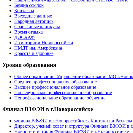
Бездна ссылок
Контакты
Выходные данные
Народная летопись
Счастливые каникулы
Время отдыха
ДОСААФ
Из историии Новороссийска
НМДТ им. Амербекяна
Красота и здоровье
Уровни образования
Общее образование. Управление образования МО г.Ново
Среднее профессиональное образование
Высшее профессиональное образование
Послевузовское профессиональное образование
Непрофессиональное образование, обучение
Филиал ВЗФЭИ в г.Новороссийске
Филиал ВЗФЭИ в г.Новороссийске - Контакты и Разделы
Директор, ученый совет и структура Филиала ВЗФЭИ в г
Новости и история Филиала ВЗФЭИ в г.Новороссийске