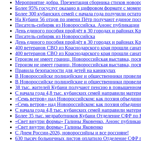
Мероприятие добра. Презентация сборника стихов новор
Более 95% госуслуг оказано в цифровом формате с моме
Более 300 кубанских семей с начала года получили остат
На Кубани 56 отцов по имени Пётр получают единое посо
Писатель-сибиряк из Новороссийска. Анонс публикации
День единого пособия пройдёт в 30 городах и районах К
Писатель-сибиряк из Новороссийска
День единого пособия пройдёт в 30 городах и районах Кр
400 ветеранов СВО из Краснодарского края прошли сана
400 ветеранов СВО из Краснодарского края прошли сана
Героизм не имеет границ. Новороссийская выставка, по
Героизм не имеет границ. Новороссийская выставка, по
Правила безопасности для детей на каникулах
В Новороссийске полицейские и общественники провели
В Новороссийске полицейские и общественники провели
38 тыс. жителей Кубани получают пенсию в повышенном р
С начала года 4,8 тыс. кубанских семей направили мате
«Семь ветров» над Новороссийском: как поэзия объедин
«Семь ветров» над Новороссийском: как поэзия объедини
С начала года 4,8 тыс. кубанских семей направили мате
Более 35 тыс. медработников Кубани Отделение СФР по
«Свет внутри формы» Галины Яковенко. Анонс публика
«Свет внутри формы» Галины Яковенко
C Днем России-2026, новороссийцы и все россияне!
630 тысяч больничных листов оплатило Отделение СФР п