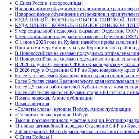
C Днем России, новороссийцы!
Новороссийское объединение старожилов и хранителей и
Новороссийское объединение старожилов и хранителей и
КУДА ПЛЫВЁТ КОРАБЛЬ НОВОРОССИЙСКОЙ ЛИТЕРА
КУДА ПЛЫВЁТ КОРАБЛЬ НОВОРОССИЙСКОЙ ЛИТЕ
9 мер социальной поддержки оказывает Отделение СФР п
9 мер социальной поддержки оказывает Отделение СФР п
С 1 июня 2026 года на Кубани начнётся приём заявлени
Принятыми мерами прокуратура Курганинского района до
В Новороссийске на скамью подсудимых отправлены чин
В Новороссийске на скамью подсудимых отправлены чин
В 2026 году в Отделении СФР по Краснодарскому краю 
В 2026 году в Отделении СФР по Краснодарскому краю 
Более 5 тысяч семей Краснодарского края использовали м
Более 5 тысяч семей Краснодарского края использовали м
Более 2,5 тысяч работодателей Кубани смогут компенсиро
Более 200 тысяч жителей Кубани старше 80 лет или с инв
Память людская. Анонс публикации
Память людская
«Солдаты слова», кующие Победу. Анонс публикации
«Солдаты слова», кующие Победу
Тысячи россиян приняли участие в акции Росприроднадз
11 новых автомобилей передало Отделение СФР по Крас
250 ветеранов СВО из Краснодарского края восстановили
С Днем Победы!!!