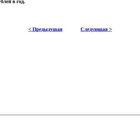
блей в год.
< Предыдущая
Следующая >