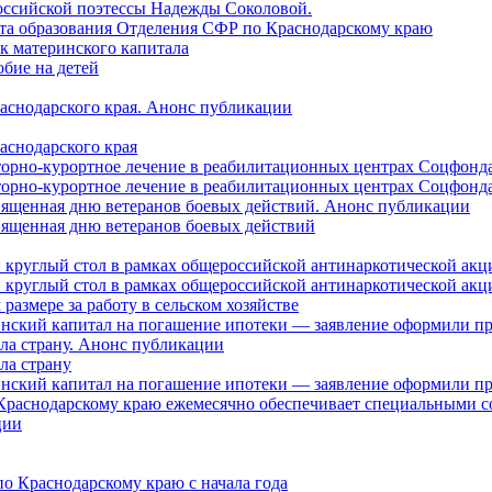
оссийской поэтессы Надежды Соколовой.
нта образования Отделения СФР по Краснодарскому краю
ок материнского капитала
бие на детей
раснодарского края. Анонс публикации
аснодарского края
торно-курортное лечение в реабилитационных центрах Соцфонда
торно-курортное лечение в реабилитационных центрах Соцфонда 
священная дню ветеранов боевых действий. Анонс публикации
священная дню ветеранов боевых действий
 круглый стол в рамках общероссийской антинаркотической ак
 круглый стол в рамках общероссийской антинаркотической ак
азмере за работу в сельском хозяйстве
ринский капитал на погашение ипотеки — заявление оформили п
ила страну. Анонс публикации
ла страну
ринский капитал на погашение ипотеки — заявление оформили пр
 Краснодарскому краю ежемесячно обеспечивает специальными
ции
о Краснодарскому краю с начала года