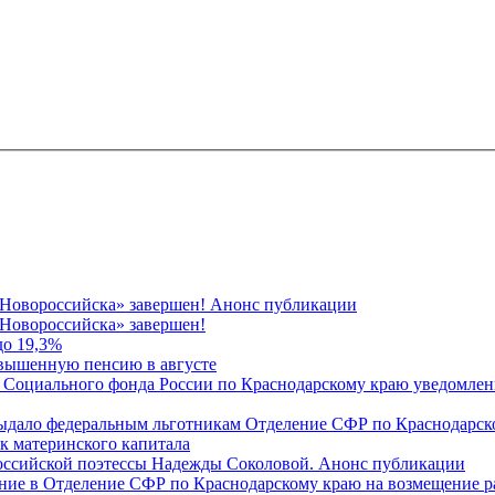
 Новороссийска» завершен! Анонс публикации
Новороссийска» завершен!
до 19,3%
овышенную пенсию в августе
 Социального фонда России по Краснодарскому краю уведомлени
 выдало федеральным льготникам Отделение СФР по Краснодарско
ок материнского капитала
российской поэтессы Надежды Соколовой. Анонс публикации
ление в Отделение СФР по Краснодарскому краю на возмещение р