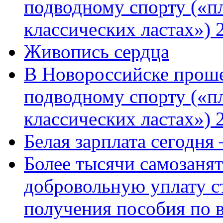
подводному спорту («пл
классических ластах») 
Живопись сердца
В Новороссийске проше
подводному спорту («пл
классических ластах») 
Белая зарплата сегодня
Более тысячи самозаня
добровольную уплату с
получения пособия по 