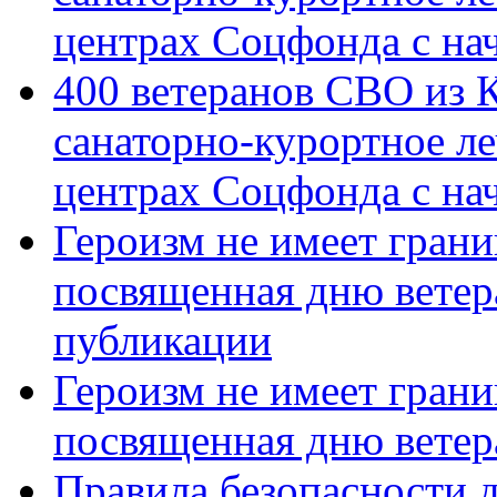
центрах Соцфонда с на
400 ветеранов СВО из 
санаторно-курортное л
центрах Соцфонда с нач
Героизм не имеет грани
посвященная дню ветер
публикации
Героизм не имеет грани
посвященная дню ветер
Правила безопасности д