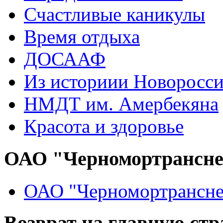
Счастливые каникулы
Время отдыха
ДОСААФ
Из историии Новоросси
НМДТ им. Амербекяна
Красота и здоровье
ОАО "Черномортрансн
ОАО "Черномортрансне
Возврат на главную ст