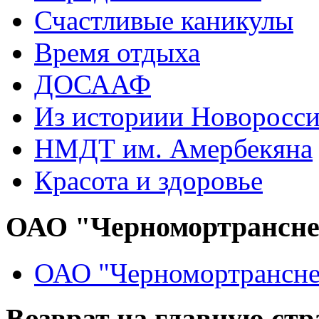
Счастливые каникулы
Время отдыха
ДОСААФ
Из историии Новоросси
НМДТ им. Амербекяна
Красота и здоровье
ОАО "Черномортрансн
ОАО "Черномортрансне
Возврат на главную ст