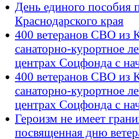
День единого пособия п
Краснодарского края
400 ветеранов СВО из 
санаторно-курортное л
центрах Соцфонда с на
400 ветеранов СВО из 
санаторно-курортное л
центрах Соцфонда с нач
Героизм не имеет грани
посвященная дню ветер