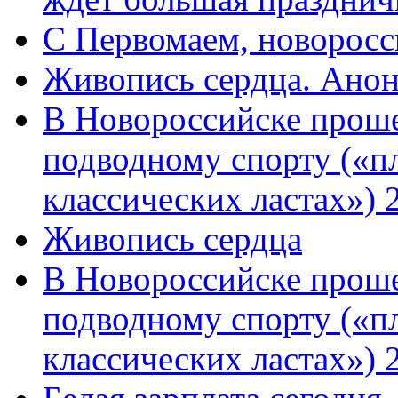
C Первомаем, новорос
Живопись сердца. Анон
В Новороссийске проше
подводному спорту («пл
классических ластах») 
Живопись сердца
В Новороссийске проше
подводному спорту («пл
классических ластах») 