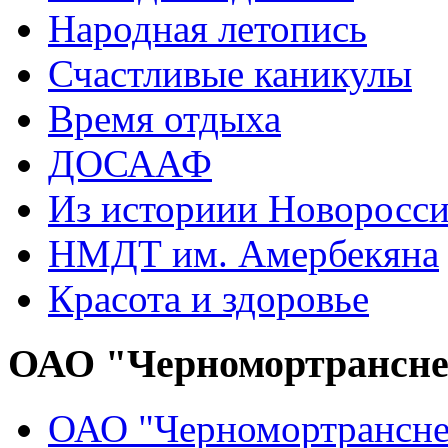
Народная летопись
Счастливые каникулы
Время отдыха
ДОСААФ
Из историии Новоросси
НМДТ им. Амербекяна
Красота и здоровье
ОАО "Черномортрансн
ОАО "Черномортрансне