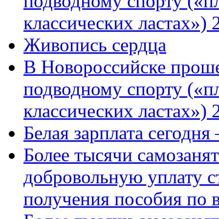
подводному спорту («пл
классических ластах») 
Живопись сердца
В Новороссийске проше
подводному спорту («пл
классических ластах») 
Белая зарплата сегодня
Более тысячи самозаня
добровольную уплату с
получения пособия по 