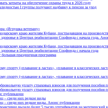
вать затраты на обеспечение охраны труда в 2026 году
алидностью I группы получают надбавку к пенсии за уход
ора «Игрушка ветерану»
нодарскому краю жителям Кубани, пострадавшим на производст
 здоровье в Центрах реабилитации Соцфонда с начала года. Ан
нодарскому краю жителям Кубани, пострадавшим на производст
 здоровье в Центрах реабилитации Соцфонда с начала года
т большая праздничная программа
му спорту («плавание в ластах», «плавание в классических ласт
у спорту («плавание в ластах», «плавание в классических ласта
обровольную уплату страховых взносов для получения пособия 
обровольную уплату страховых взносов для получения пособия 
онс публикации
иц – среди них редкие виды
иц – среди них редкие виды. Анонс публикации
роактивно выдало более 5 тысяч сертификатов на материнский 