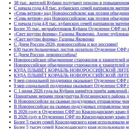
38 тыс. жителей Кубани получают пенсию в повышенном р
С начала года 4,8 тыс. кубанских семей направили мате
«Семь ветров» над Новороссийском: как поэзия объедин
«Семь ветров» над Новороссийском: как поэзия объедини
С начала года 4,8 тыс. кубанских семей направили мате
Более 35 тыс. медработников Кубани Отделение СФР по
«Свет внутри формы» Галины Яковенко. Анонс публика
«Свет внутри формы» Галины Яковенко
C Днем России-2026, новороссийцы и все россияне!
630 тысяч больничных листов оплатило Отделение СФР п
C Днем России, новороссийцы!
Новороссийское объединение старожилов и хранителей и
Новороссийское объединение старожилов и хранителей и
КУДА ПЛЫВЁТ КОРАБЛЬ НОВОРОССИЙСКОЙ ЛИТЕРА
КУДА ПЛЫВЁТ КОРАБЛЬ НОВОРОССИЙСКОЙ ЛИТЕ
9 мер социальной поддержки оказывает Отделение СФР п
9 мер социальной поддержки оказывает Отделение СФР п
С 1 июня 2026 года на Кубани начнётся приём заявлени
Принятыми мерами прокуратура Курганинского района до
В Новороссийске на скамью подсудимых отправлены чин
В Новороссийске на скамью подсудимых отправлены чин
В 2026 году в Отделении СФР по Краснодарскому краю 
В 2026 году в Отделении СФР по Краснодарскому краю 
Более 5 тысяч семей Краснодарского края использовали м
Более 5 тысяч семей Краснодарского края использовали м