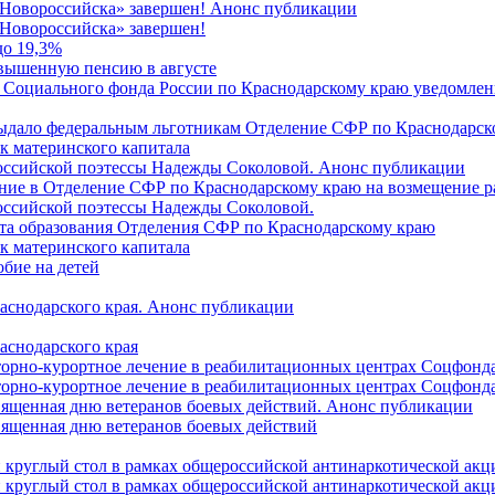
 Новороссийска» завершен! Анонс публикации
Новороссийска» завершен!
до 19,3%
овышенную пенсию в августе
 Социального фонда России по Краснодарскому краю уведомлени
 выдало федеральным льготникам Отделение СФР по Краснодарско
ок материнского капитала
российской поэтессы Надежды Соколовой. Анонс публикации
ление в Отделение СФР по Краснодарскому краю на возмещение р
оссийской поэтессы Надежды Соколовой.
нта образования Отделения СФР по Краснодарскому краю
ок материнского капитала
бие на детей
раснодарского края. Анонс публикации
аснодарского края
торно-курортное лечение в реабилитационных центрах Соцфонда
торно-курортное лечение в реабилитационных центрах Соцфонда 
священная дню ветеранов боевых действий. Анонс публикации
священная дню ветеранов боевых действий
 круглый стол в рамках общероссийской антинаркотической ак
 круглый стол в рамках общероссийской антинаркотической ак