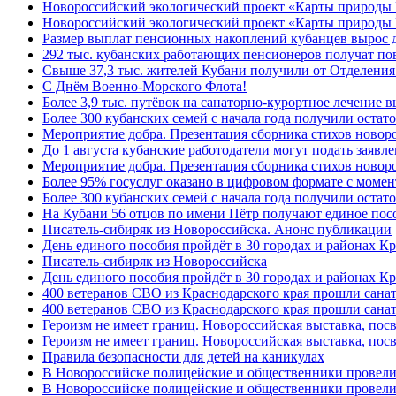
Новороссийский экологический проект «Карты природы
Новороссийский экологический проект «Карты природы 
Размер выплат пенсионных накоплений кубанцев вырос 
292 тыс. кубанских работающих пенсионеров получат п
Свыше 37,3 тыс. жителей Кубани получили от Отделения
C Днём Военно-Морского Флота!
Более 3,9 тыс. путёвок на санаторно-курортное лечение
Более 300 кубанских семей с начала года получили остат
Мероприятие добра. Презентация сборника стихов ново
До 1 августа кубанские работодатели могут подать заяв
Мероприятие добра. Презентация сборника стихов новор
Более 95% госуслуг оказано в цифровом формате с моме
Более 300 кубанских семей с начала года получили остат
На Кубани 56 отцов по имени Пётр получают единое посо
Писатель-сибиряк из Новороссийска. Анонс публикации
День единого пособия пройдёт в 30 городах и районах К
Писатель-сибиряк из Новороссийска
День единого пособия пройдёт в 30 городах и районах Кр
400 ветеранов СВО из Краснодарского края прошли сана
400 ветеранов СВО из Краснодарского края прошли сана
Героизм не имеет границ. Новороссийская выставка, по
Героизм не имеет границ. Новороссийская выставка, по
Правила безопасности для детей на каникулах
В Новороссийске полицейские и общественники провели
В Новороссийске полицейские и общественники провели