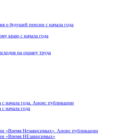
я о будущей пенсии с начала года
му краю с начала года
асходов на охрану труда
 с начала года. Анонс публикации
с начала года
ции «Время Независимых». Анонс публикации
ции «Время НЕзависимых»