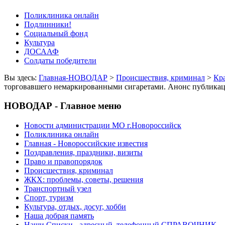
Поликлиника онлайн
Подлинники!
Социальный фонд
Культура
ДОСААФ
Солдаты победители
Вы здесь:
Главная-НОВОДАР
>
Происшествия, криминал
>
Кр
торговавшего немаркированными сигаретами. Анонс публика
НОВОДАР - Главное меню
Новости администрации МО г.Новороссийск
Поликлиника онлайн
Главная - Новороссийские известия
Поздравления, праздники, визиты
Право и правопорядок
Происшествия, криминал
ЖКХ: проблемы, советы, решения
Транспортный узел
Спорт, туризм
Культура, отдых, досуг, хобби
Наша добрая память
Наши Списки - адресный, телефонный СПРАВОЧНИК