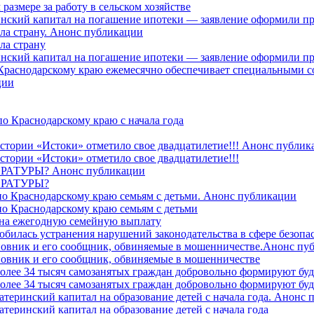
азмере за работу в сельском хозяйстве
ринский капитал на погашение ипотеки — заявление оформили п
ила страну. Анонс публикации
ла страну
ринский капитал на погашение ипотеки — заявление оформили пр
 Краснодарскому краю ежемесячно обеспечивает специальными
ции
о Краснодарскому краю с начала года
стории «Истоки» отметило свое двадцатилетие!!! Анонс публик
стории «Истоки» отметило свое двадцатилетие!!!
ТУРЫ? Анонс публикации
РАТУРЫ?
о Краснодарскому краю семьям с детьми. Анонс публикации
о Краснодарскому краю семьям с детьми
й на ежегодную семейную выплату
билась устранения нарушений законодательства в сфере безопас
овник и его сообщник, обвиняемые в мошенничестве.Анонс пу
овник и его сообщник, обвиняемые в мошенничестве
более 34 тысяч самозанятых граждан добровольно формируют б
более 34 тысяч самозанятых граждан добровольно формируют б
атеринский капитал на образование детей с начала года. Анонс
атеринский капитал на образование детей с начала года