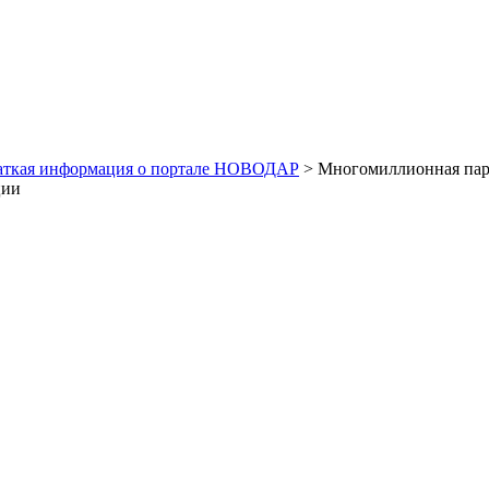
аткая информация о портале НОВОДАР
> Многомиллионная парт
ции