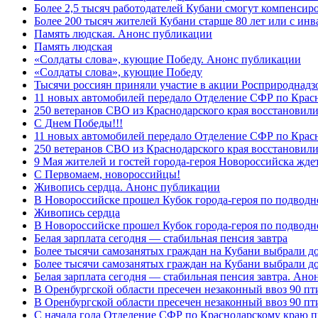
Более 2,5 тысяч работодателей Кубани смогут компенсиро
Более 200 тысяч жителей Кубани старше 80 лет или с инв
Память людская. Анонс публикации
Память людская
«Солдаты слова», кующие Победу. Анонс публикации
«Солдаты слова», кующие Победу
Тысячи россиян приняли участие в акции Росприроднадз
11 новых автомобилей передало Отделение СФР по Крас
250 ветеранов СВО из Краснодарского края восстановили
С Днем Победы!!!
11 новых автомобилей передало Отделение СФР по Крас
250 ветеранов СВО из Краснодарского края восстановили
9 Мая жителей и гостей города-героя Новороссийска жде
C Первомаем, новороссийцы!
Живопись сердца. Анонс публикации
В Новороссийске прошел Кубок города-героя по подводно
Живопись сердца
В Новороссийске прошел Кубок города-героя по подводном
Белая зарплата сегодня — стабильная пенсия завтра
Более тысячи самозанятых граждан на Кубани выбрали д
Более тысячи самозанятых граждан на Кубани выбрали д
Белая зарплата сегодня — стабильная пенсия завтра. Ан
В Оренбургской области пресечен незаконный ввоз 90 пт
В Оренбургской области пресечен незаконный ввоз 90 пт
С начала года Отделение СФР по Краснодарскому краю п