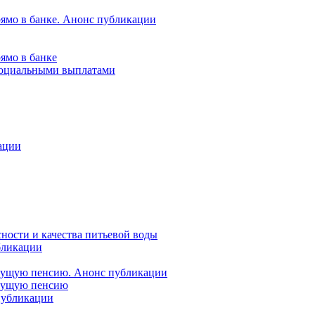
рямо в банке. Анонс публикации
ямо в банке
 социальными выплатами
ации
ности и качества питьевой воды
бликации
удущую пенсию. Анонс публикации
удущую пенсию
 публикации