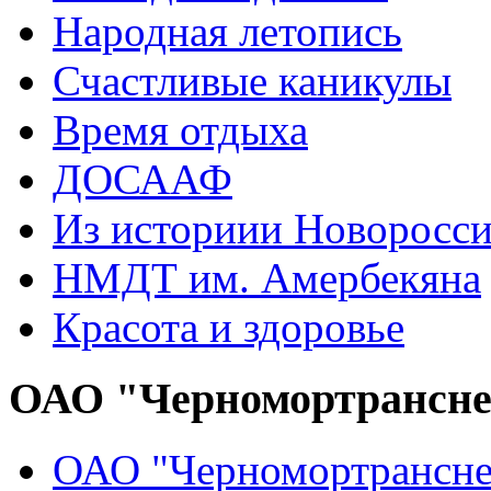
Народная летопись
Счастливые каникулы
Время отдыха
ДОСААФ
Из историии Новоросси
НМДТ им. Амербекяна
Красота и здоровье
ОАО "Черномортрансн
ОАО "Черномортрансне