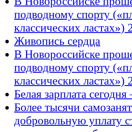
В Новороссийске проше
подводному спорту («пл
классических ластах») 
Живопись сердца
В Новороссийске проше
подводному спорту («пл
классических ластах») 
Белая зарплата сегодня
Более тысячи самозаня
добровольную уплату с