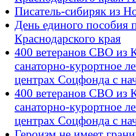
Писатель-сибиряк из Н
День единого пособия п
Краснодарского края
400 ветеранов СВО из 
санаторно-курортное л
центрах Соцфонда с на
400 ветеранов СВО из 
санаторно-курортное л
центрах Соцфонда с нач
Героизм не имеет грани