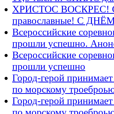
ХРИСТОС ВОСКРЕС! С 
православные! C ДН
Всероссийские соревно
прошли успешно. Анон
Всероссийские соревно
прошли успешно
Город-герой принимает
по морскому троеброью
Город-герой принимает
по морскому троеброью