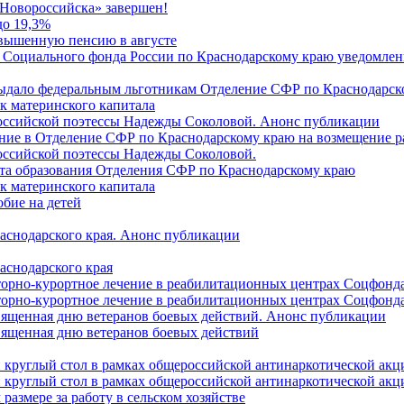
Новороссийска» завершен!
до 19,3%
овышенную пенсию в августе
 Социального фонда России по Краснодарскому краю уведомлени
 выдало федеральным льготникам Отделение СФР по Краснодарско
ок материнского капитала
российской поэтессы Надежды Соколовой. Анонс публикации
ление в Отделение СФР по Краснодарскому краю на возмещение р
оссийской поэтессы Надежды Соколовой.
нта образования Отделения СФР по Краснодарскому краю
ок материнского капитала
бие на детей
раснодарского края. Анонс публикации
аснодарского края
торно-курортное лечение в реабилитационных центрах Соцфонда
торно-курортное лечение в реабилитационных центрах Соцфонда 
священная дню ветеранов боевых действий. Анонс публикации
священная дню ветеранов боевых действий
 круглый стол в рамках общероссийской антинаркотической ак
 круглый стол в рамках общероссийской антинаркотической ак
азмере за работу в сельском хозяйстве