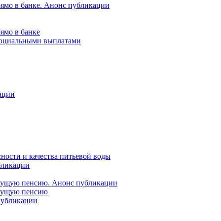
рямо в банке. Анонс публикации
ямо в банке
 социальными выплатами
ации
ности и качества питьевой воды
бликации
удущую пенсию. Анонс публикации
удущую пенсию
 публикации