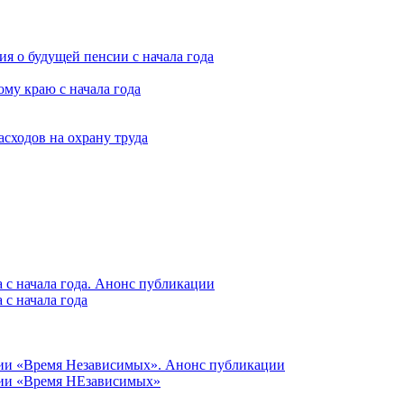
я о будущей пенсии с начала года
му краю с начала года
асходов на охрану труда
 с начала года. Анонс публикации
с начала года
ции «Время Независимых». Анонс публикации
ции «Время НЕзависимых»