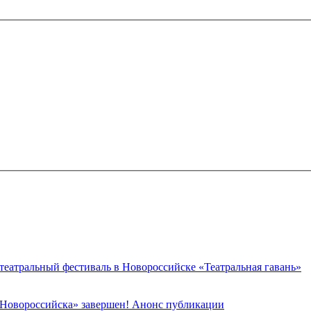
 театральный фестиваль в Новороссийске «Театральная гавань»
 Новороссийска» завершен! Анонс публикации