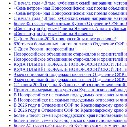
С начала года 4,8 тыс. кубанских семей направили мате
«Семь ветров» над Новороссийском: как поэзия объедин
«Семь ветров» над Новороссийском: как поэзия объедини
С начала года 4,8 тыс. кубанских семей направили мате
Более 35 тыс. медработников Кубани Отделение СФР по
«Свет внутри формы» Галины Яковенко. Анонс публика
«Свет внутри формы» Галины Яковенко
C Днем России-2026, новороссийцы и все россияне!
630 тысяч больничных листов оплатило Отделение СФР п
C Днем России, новороссийцы!
Новороссийское объединение старожилов и хранителей и
Новороссийское объединение старожилов и хранителей и
КУДА ПЛЫВЁТ КОРАБЛЬ НОВОРОССИЙСКОЙ ЛИТЕРА
КУДА ПЛЫВЁТ КОРАБЛЬ НОВОРОССИЙСКОЙ ЛИТЕ
9 мер социальной поддержки оказывает Отделение СФР п
9 мер социальной поддержки оказывает Отделение СФР п
С 1 июня 2026 года на Кубани начнётся приём заявлени
Принятыми мерами прокуратура Курганинского района до
В Новороссийске на скамью подсудимых отправлены чин
В Новороссийске на скамью подсудимых отправлены чин
В 2026 году в Отделении СФР по Краснодарскому краю 
В 2026 году в Отделении СФР по Краснодарскому краю 
Более 5 тысяч семей Краснодарского края использовали м
Более 5 тысяч семей Краснодарского края использовали м
Более 2,5 тысяч работодателей Кубани смогут компенсиро