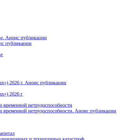
ве. Анонс публикации
онс публикации
ве
ах») 2026 г. Анонс публикации
х») 2026 г
по временной нетрудоспособности
по временной нетрудоспособности. Анонс публикации
капитал
радиационных и техногенных катастроф