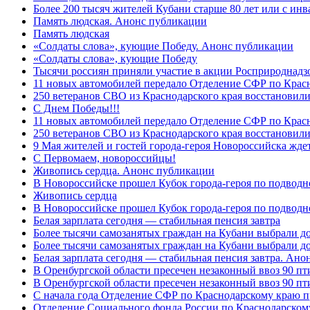
Более 200 тысяч жителей Кубани старше 80 лет или с инв
Память людская. Анонс публикации
Память людская
«Солдаты слова», кующие Победу. Анонс публикации
«Солдаты слова», кующие Победу
Тысячи россиян приняли участие в акции Росприроднадз
11 новых автомобилей передало Отделение СФР по Крас
250 ветеранов СВО из Краснодарского края восстановили
С Днем Победы!!!
11 новых автомобилей передало Отделение СФР по Крас
250 ветеранов СВО из Краснодарского края восстановили
9 Мая жителей и гостей города-героя Новороссийска жде
C Первомаем, новороссийцы!
Живопись сердца. Анонс публикации
В Новороссийске прошел Кубок города-героя по подводно
Живопись сердца
В Новороссийске прошел Кубок города-героя по подводном
Белая зарплата сегодня — стабильная пенсия завтра
Более тысячи самозанятых граждан на Кубани выбрали д
Более тысячи самозанятых граждан на Кубани выбрали д
Белая зарплата сегодня — стабильная пенсия завтра. Ан
В Оренбургской области пресечен незаконный ввоз 90 пт
В Оренбургской области пресечен незаконный ввоз 90 пт
С начала года Отделение СФР по Краснодарскому краю п
Отделение Социального фонда России по Краснодарскому