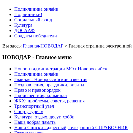
Поликлиника онлайн
Подлинники!
Социальный фонд
Культура
ДОСААФ
Солдаты победители
Вы здесь:
Главная-НОВОДАР
> Главная страница электрон
НОВОДАР - Главное меню
Новости администрации МО г.Новороссийск
Поликлиника онлайн
Главная - Новороссийские известия
Поздравления, праздники, визиты
Право и правопорядок
Происшествия, криминал
ЖКХ: проблемы, советы, решения
Транспортный узел
Спорт, туризм
Культура, отдых, досуг, хобби
Наша добрая память
Наши Списки - адресный, телефонный СПРАВОЧНИК
Бездна ссылок