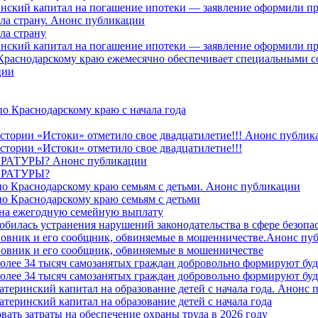
ринский капитал на погашение ипотеки — заявление оформили п
ила страну. Анонс публикации
ла страну
ринский капитал на погашение ипотеки — заявление оформили пр
 Краснодарскому краю ежемесячно обеспечивает специальными
ции
о Краснодарскому краю с начала года
стории «Истоки» отметило свое двадцатилетие!!! Анонс публик
стории «Истоки» отметило свое двадцатилетие!!!
ТУРЫ? Анонс публикации
РАТУРЫ?
о Краснодарскому краю семьям с детьми. Анонс публикации
о Краснодарскому краю семьям с детьми
й на ежегодную семейную выплату
билась устранения нарушений законодательства в сфере безопас
овник и его сообщник, обвиняемые в мошенничестве.Анонс пу
овник и его сообщник, обвиняемые в мошенничестве
более 34 тысяч самозанятых граждан добровольно формируют б
более 34 тысяч самозанятых граждан добровольно формируют б
атеринский капитал на образование детей с начала года. Анонс
атеринский капитал на образование детей с начала года
вать затраты на обеспечение охраны труда в 2026 году