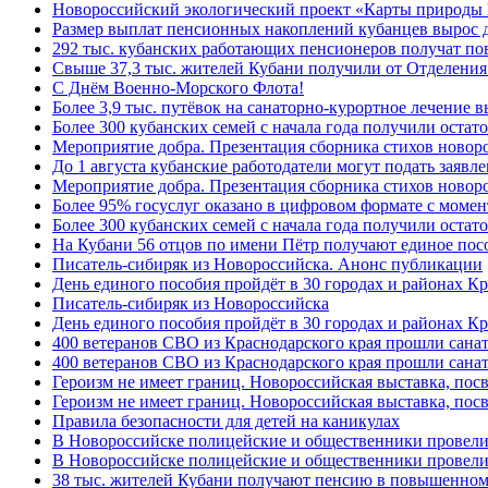
Новороссийский экологический проект «Карты природы 
Размер выплат пенсионных накоплений кубанцев вырос 
292 тыс. кубанских работающих пенсионеров получат п
Свыше 37,3 тыс. жителей Кубани получили от Отделения
C Днём Военно-Морского Флота!
Более 3,9 тыс. путёвок на санаторно-курортное лечение
Более 300 кубанских семей с начала года получили остат
Мероприятие добра. Презентация сборника стихов ново
До 1 августа кубанские работодатели могут подать заяв
Мероприятие добра. Презентация сборника стихов новор
Более 95% госуслуг оказано в цифровом формате с моме
Более 300 кубанских семей с начала года получили остат
На Кубани 56 отцов по имени Пётр получают единое посо
Писатель-сибиряк из Новороссийска. Анонс публикации
День единого пособия пройдёт в 30 городах и районах К
Писатель-сибиряк из Новороссийска
День единого пособия пройдёт в 30 городах и районах Кр
400 ветеранов СВО из Краснодарского края прошли сана
400 ветеранов СВО из Краснодарского края прошли сана
Героизм не имеет границ. Новороссийская выставка, по
Героизм не имеет границ. Новороссийская выставка, по
Правила безопасности для детей на каникулах
В Новороссийске полицейские и общественники провели
В Новороссийске полицейские и общественники провели
38 тыс. жителей Кубани получают пенсию в повышенном р