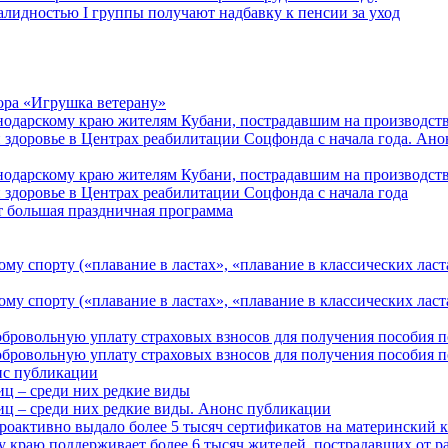
алидностью I группы получают надбавку к пенсии за уход
ора «Игрушка ветерану»
нодарскому краю жителям Кубани, пострадавшим на производст
 здоровье в Центрах реабилитации Соцфонда с начала года. Ан
нодарскому краю жителям Кубани, пострадавшим на производст
 здоровье в Центрах реабилитации Соцфонда с начала года
т большая праздничная программа
му спорту («плавание в ластах», «плавание в классических ласт
у спорту («плавание в ластах», «плавание в классических ласта
обровольную уплату страховых взносов для получения пособия 
обровольную уплату страховых взносов для получения пособия 
онс публикации
иц – среди них редкие виды
иц – среди них редкие виды. Анонс публикации
роактивно выдало более 5 тысяч сертификатов на материнский 
 краю поддерживает более 6 тысяч жителей, пострадавших от 