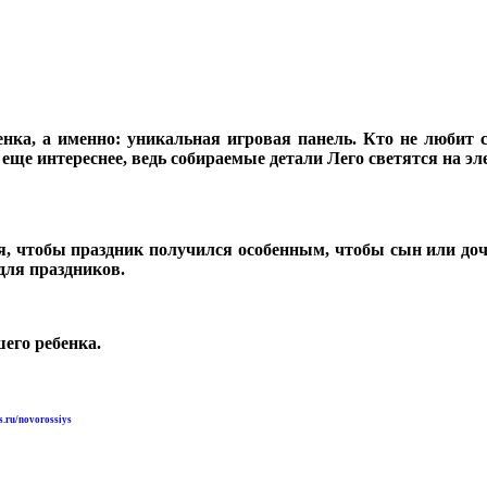
енка, а именно: уникальная игровая панель. Кто не любит с
 еще интереснее, ведь собираемые детали Лего светятся на э
я, чтобы праздник получился особенным, чтобы сын или дочь
 для праздников.
шего ребенка.
is.ru/novorossiys