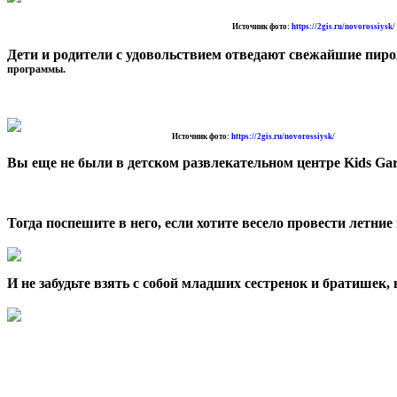
Источник фото:
https://2gis.ru/novorossiysk/
Дети и родители с удовольствием отведают свежайшие пиро
программы.
Источник фото:
https://2gis.ru/novorossiysk/
Вы еще не были в детском развлекательном центре Kids Ga
Тогда поспешите в него, если хотите весело провести летни
И не забудьте взять с собой младших сестренок и братишек, 