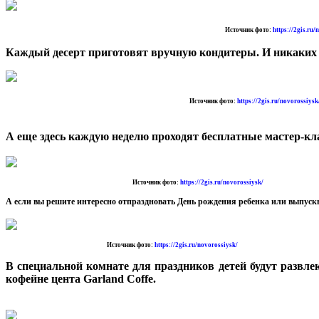
Источник фото:
https://2gis.ru/
Каждый десерт приготовят вручную кондитеры. И никаких
Источник фото:
https://2gis.ru/novorossiysk
А еще здесь каждую неделю проходят бесплатные мастер-к
Источник фото:
https://2gis.ru/novorossiysk/
А если вы решите интересно отпраздновать День рождения ребенка или выпускн
Источник фото:
https://2gis.ru/novorossiysk/
В специальной комнате для праздников детей будут развле
кофейне цента Garland Coffe.