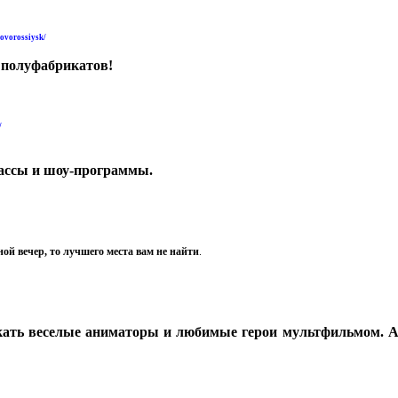
novorossiysk/
 полуфабрикатов!
/
лассы и шоу-программы.
ой вечер, то лучшего места вам не найти
.
кать веселые аниматоры и любимые герои мультфильмом. А у