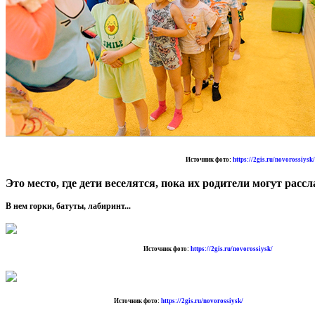
Источник фото:
https://2gis.ru/novorossiysk/
Это место, где дети веселятся, пока их родители могут рас
В нем горки, батуты, лабиринт...
Источник фото:
https://2gis.ru/novorossiysk/
Источник фото:
https://2gis.ru/novorossiysk/