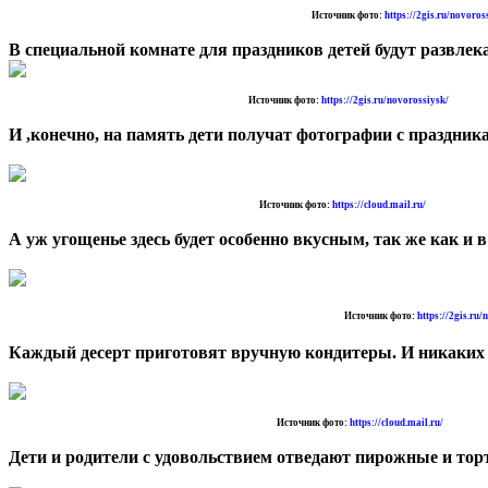
Источник фото:
https://2gis.ru/novoros
В специальной комнате для праздников детей будут развл
Источник фото:
https://2gis.ru/novorossiysk/
И ,конечно, на память дети получат фотографии с праздни
Источник фото:
https://cloud.mail.ru/
А уж угощенье здесь будет особенно вкусным, так же как и в
Источник фото:
h
ttps://2gis.ru/
Каждый десерт приготовят вручную кондитеры. И никаких
Источник фото:
https://cloud.mail.ru/
Дети и родители с удовольствием отведают пирожные и тор