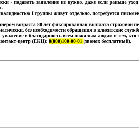
ески - подавать заявление не нужно, даже если раньше ухо
я.
алидностью I группы живут отдельно, потребуется письмен
ионером возраста 80 лет фиксированная выплата страховой п
автоматически, без необходимости обращения в клиентские сл
важение и благодарность всем пожилым людям и тем, кто за
контакт-центр (ЕКЦ):
8(800)100-00-01
(звонок бесплатный).