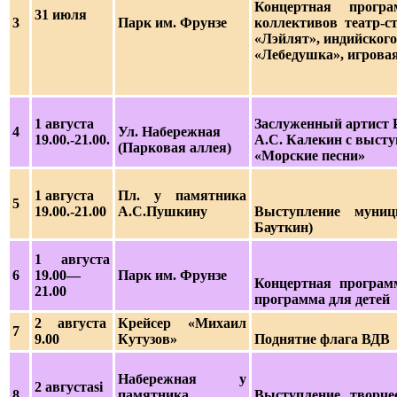
Концертная прог
31 июля
3
Парк им. Фрунзе
коллективов театр-с
«Лэйлят», индийского
«Лебедушка», игровая
1 августа
Заслуженный артист Р
4
Ул. Набережная
19.00.-21.00.
А.С. Калекин с выст
(Парковая аллея)
«Морские песни»
1 августа
Пл. у памятника
5
19.00.-21.00
А.С.Пушкину
Выступление муниц
Бауткин)
1 августа
6
19.00—
Парк им. Фрунзе
Концертная програм
21.00
программа для детей
2 августа
Крейсер «Михаил
7
9.00
Кутузов»
Поднятие флага ВДВ
Набережная у
2 августаsi
8
памятника
Выступление творче