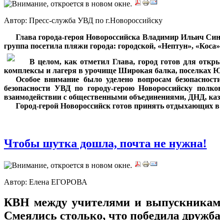
Автор: Пресс-служба УВД по г.Новороссийску
***
Глава города-героя Новороссийска Владимир Ильич Синя
группа посетила пляжи города: городской, «Нептун», «Кос
***
В целом, как отметил Глава, город готов для откр
комплексы и лагеря в урочище Широкая балка, поселках Ю
***
Особое внимание было уделено вопросам безопасност
безопасности УВД по городу-герою Новороссийску полк
взаимодействии с общественными объединениями, ДНД, каз
***
Город-герой Новороссийск готов принять отдыхающих в 
Чтобы шутка дошла, почта не нужна!
Автор: Елена ЕГОРОВА
КВН между учителями и выпускниками
Смеялись столько, что победила дружб