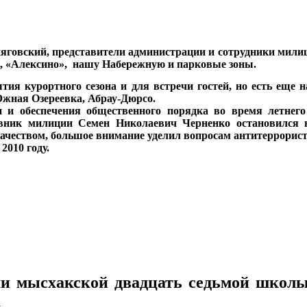
говский, представители администрации и сотрудники милици
а», «Алексино», нашу Набережную и парковые зоны.
ытия курортного сезона и для встречи гостей, но есть еще 
жная Озереевка, Абрау-Дюрсо.
и и обеспечения общественного порядка во время летнег
овник милиции Семен Николаевич Черненко остановился
ачеством, большое внимание уделил вопросам антитеррорист
2010 году.
 мысхакской двадцать седьмой школы с
а