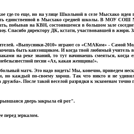
такое где-то еще, но на улице Школьной в селе Мысхако ид
есть единственной в Мысхако средней школы. В МОУ СОШ №
ать, побывав на КВН, состоявшемся в большом зале соседне
оу. Спасибо директору ДК, кстати, участвовавшей в жюри. 
зрителей. «Выпусники-2010» играют со «СМАКом» - Самой Мо
ли хочешь быть кавээнщиком. И когда твой любимый учитель вд
лаками на реке знаний, то тут начинаешь смеяться, когда 
небезызвестной песни «Ах, какая женщина!».
тбольный матч. Это надо видеть! Мы, конечно, приведем нес
, но каждый по-своему хорош. Так что никто и не удив
дружба». После такой веселой разрядки к экзаменам точно г
ткрывшаяся дверь закрыла ей рот".
е перед зеркалом.