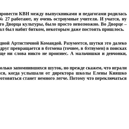
ея провести КВН между выпускниками и педагогами родилась
 27 работают, ну очень остроумные учителя. И учатся, ну
го Дворца культуры, было просто невозможно. Во Дворце –
Зал был набит битком, некоторым даже постоять пришлось.
дной Артистичной Командой. Разумеется, шутки это далеко
руг превращается в бэтмена (точнее, в бэтвумен) в поисках
еще ни слова никто не произнес. А мальчишки и девчонки,
колько запомнившихся шуток, но прежде скажем, что играли
ился, когда услышали от директора школы Елены Кияшко
отовиться станет немного легче. Потому что переключаться