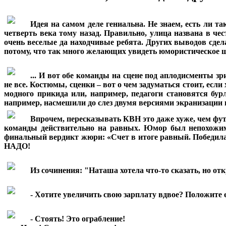
***
Идея на самом деле гениальна. Не знаем, есть ли 
четверть века тому назад. Правильно, улица названа в ч
очень веселые да находчивые ребята. Других выводов сдел
потому, что так много желающих увидеть юмористическое ш
***
... И вот обе команды на сцене под аплодисменты 
не все. Костюмы, сценки – вот о чем задуматься стоит, ес
модного прикида или, например, педагоги становятся бур
например, насмешили до слез двумя версиями экранизации 
***
Впрочем, пересказывать КВН это даже хуже, чем фу
команды действительно на равных. Юмор был непохожим
финальный вердикт жюри: «Счет в итоге равный. Победила 
НАДО!
***
Из сочинения: "Наташа хотела что-то сказать, но о
***
- Хотите увеличить свою зарплату вдвое? Положите е
***
- Стоять! Это ограбление!