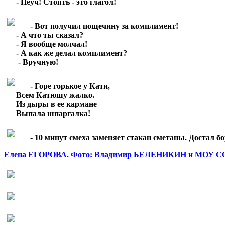
***
- Неуч! Стоять - это глагол!
***
- Вот получил пощечину за комплимент!
***
- А что ты сказал?
***
- Я вообще молчал!
***
- А как же делал комплимент?
***
- Вручную!
***
- Горе горькое у Кати,
***
Всем Катюшу жалко.
***
Из дыры в ее кармане
***
Выпала шпаргалка!
***
- 10 минут смеха заменяет стакан сметаны. Достал бо
Елена ЕГОРОВА. Фото: Владимир БЕЛЕНИКИН и МОУ С