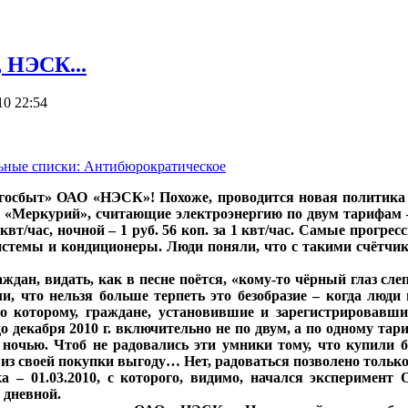
 НЭСК...
10 22:54
ьные списки: Антибюрократическое
ргосбыт»
ОАО «НЭСК»
! Похоже, проводится новая политик
«Меркурий», считающие электроэнергию по двум тарифам – 
1 квт/час, ночной – 1 руб. 56 коп. за 1 квт/час. Самые прог
системы и кондиционеры. Люди поняли, что с такими счётчи
ждан, видать, как в песне поётся, «кому-то чёрный глаз сл
и, что нельзя больше терпеть это безобразие – когда люди
но которому, граждане, установившие и зарегистрировавши
о декабря 2010 г. включительно не по двум, а по одному тари
 ночью. Чтоб не радовались эти умники тому, что купили б
 из своей покупки выгоду… Нет, радоваться позволено тольк
ка – 01.03.2010, с которого, видимо, начался экспериме
 дневной.