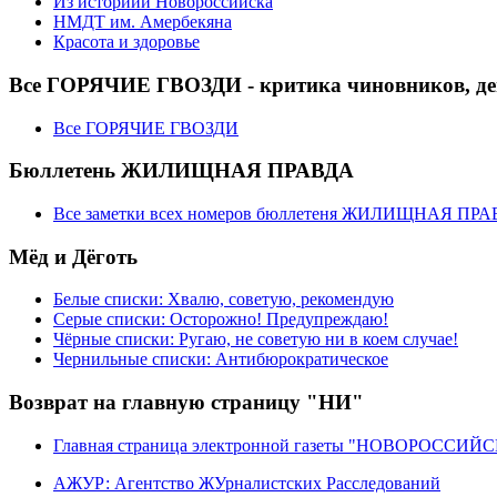
Из историии Новороссийска
НМДТ им. Амербекяна
Красота и здоровье
Все ГОРЯЧИЕ ГВОЗДИ - критика чиновников, деп
Все ГОРЯЧИЕ ГВОЗДИ
Бюллетень ЖИЛИЩНАЯ ПРАВДА
Все заметки всех номеров бюллетеня ЖИЛИЩНАЯ ПР
Мёд и Дёготь
Белые списки: Хвалю, советую, рекомендую
Серые списки: Осторожно! Предупреждаю!
Чёрные списки: Ругаю, не советую ни в коем случае!
Чернильные списки: Антибюрократическое
Возврат на главную страницу "НИ"
Главная страница электронной газеты "НОВОРОССИ
АЖУР: Агентство ЖУрналистских Расследований