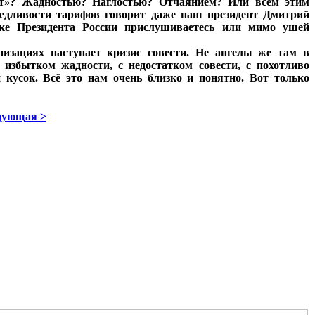
т»? Жадностью? Наглостью? Отчаянием? Или всем этим
ведливости тарифов говорит даже наш президент Дмитрий
ке Президента России прислушиваетесь или мимо ушей
низациях наступает кризис совести. Не ангелы же там в
избытком жадности, с недостатком совести, с похотливо
усок. Всё это нам очень близко и понятно. Вот только
дующая >