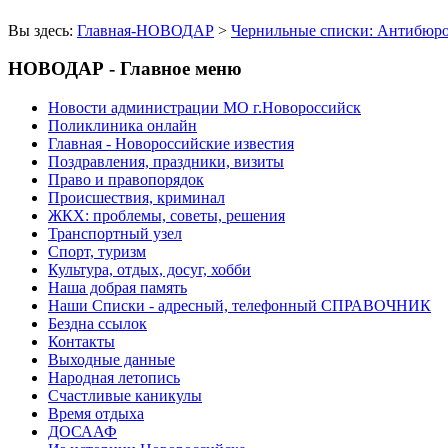
Вы здесь:
Главная-НОВОДАР
>
Чернильные списки: Антибюро
НОВОДАР - Главное меню
Новости администрации МО г.Новороссийск
Поликлиника онлайн
Главная - Новороссийские известия
Поздравления, праздники, визиты
Право и правопорядок
Происшествия, криминал
ЖКХ: проблемы, советы, решения
Транспортный узел
Спорт, туризм
Культура, отдых, досуг, хобби
Наша добрая память
Наши Списки - адресный, телефонный СПРАВОЧНИК
Бездна ссылок
Контакты
Выходные данные
Народная летопись
Счастливые каникулы
Время отдыха
ДОСААФ