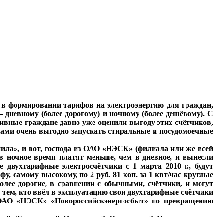
а в формировании тарифов на электроэнергию для граждан,
дневному (более дорогому) и ночному (более дешёвому). С
рессивные граждане давно уже оценили выгоду этих счётчиков,
ками очень выгодно запускать стиральные и посудомоечные
епила», и вот, господа из ОАО «НЭСК» (филиала или же всей
 в ночное время платят меньше, чем в дневное, и вынесли
е двухтарифные электросчётчики с 1 марта 2010 г., будут
фу, самому высокому, по 2 руб. 81 коп. за 1 квт/час круглые
олее дорогие, в сравнении с обычными, счётчики, и могут
о тем, кто ввёл в эксплуатацию свои двухтарифные счётчики
нт ОАО «НЭСК» «Новороссийскэнергосбыт» по превращению