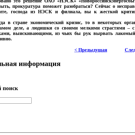
овано это решение ОАО «НЭСК» «Новороссийскэнергосбы
ыть, прокуратура поможет разобраться? Сейчас о неспра
ите, господа из НЭСК и филиала, вы к жесткой крити
гда в стране экономический кризис, то в некоторых орга
самом деле, а людишки со своими мелкими страстями – с 
ками, выискивающими, из чьих бы рук вырвать лакомый к
ивно.
< Предыдущая
Сле
льная информация
 поиск