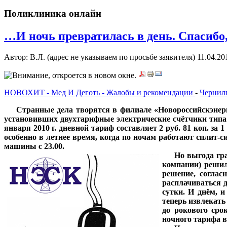
Поликлиника онлайн
…И ночь превратилась в день. Спасибо,
Автор: В.Л. (адрес не указываем по просьбе заявителя)
11.04.20
НОВОХИТ - Мед И Деготь - Жалобы и рекомендации
-
Чернил
***
Странные дела творятся в филиале «Новороссийскэне
установивших двухтарифные электрические счётчики типа 
января 2010 г. дневной тариф составляет 2 руб. 81 коп. за 
особенно в летнее время, когда по ночам работают сплит-
машины с 23.00.
***
Но выгода гра
компании) решил
решение, соглас
расплачиваться д
сутки. И днём, и
теперь извлекать
до рокового сро
ночного тарифа в