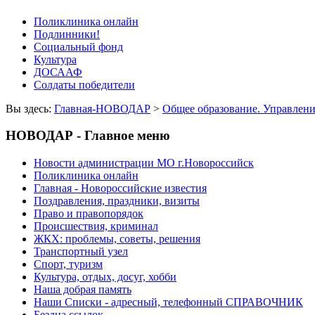
Поликлиника онлайн
Подлинники!
Социальный фонд
Культура
ДОСААФ
Солдаты победители
Вы здесь:
Главная-НОВОДАР
>
Общее образование. Управлени
НОВОДАР - Главное меню
Новости администрации МО г.Новороссийск
Поликлиника онлайн
Главная - Новороссийские известия
Поздравления, праздники, визиты
Право и правопорядок
Происшествия, криминал
ЖКХ: проблемы, советы, решения
Транспортный узел
Спорт, туризм
Культура, отдых, досуг, хобби
Наша добрая память
Наши Списки - адресный, телефонный СПРАВОЧНИК
Бездна ссылок