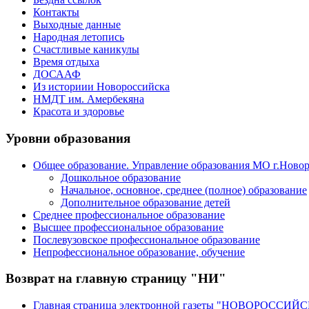
Контакты
Выходные данные
Народная летопись
Счастливые каникулы
Время отдыха
ДОСААФ
Из историии Новороссийска
НМДТ им. Амербекяна
Красота и здоровье
Уровни образования
Общее образование. Управление образования МО г.Ново
Дошкольное образование
Начальное, основное, среднее (полное) образование
Дополнительное образование детей
Среднее профессиональное образование
Высшее профессиональное образование
Послевузовское профессиональное образование
Непрофессиональное образование, обучение
Возврат на главную страницу "НИ"
Главная страница электронной газеты "НОВОРОССИ