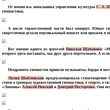
***
От имени и.о. начальника управления культуры
С. А. 
гимнастики.
***
А после торжественной части был концерт. Юные гим
спортсменки делали вертикальный шпагат или прыжок в шп
***
Вот мнение одного из зрителей
Николая Шабанова
: «М
второго здесь поставить, мы друг друга перетолкаем. А если 
***
Поздравить гимнасток пришли музыканты, барды и поэ
***
Лилия Шаблонская
продекламировала стихотворение
стихи о тренерах художественной гимнастики, о спорте, о 
«Лимоны»
Алексей Невский
и
Дмитрий Нестеренко
. Они ис