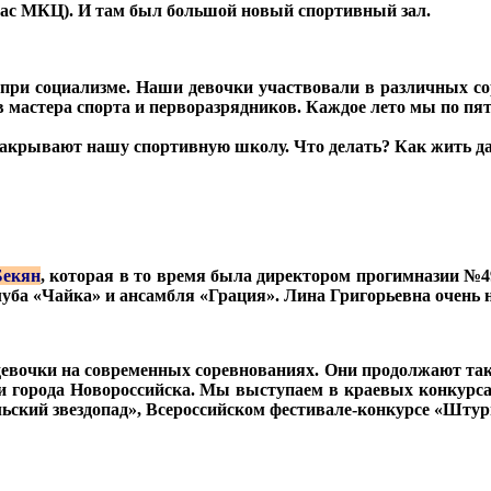
йчас МКЦ). И там был большой новый спортивный зал.
при социализме. Наши девочки участвовали в различных со
в мастера спорта и перворазрядников. Каждое лето мы по пят
закрывают нашу спортивную школу. Что делать? Как жить д
Бекян
, которая в то время была директором прогимназии №4
луба «Чайка» и ансамбля «Грация». Лина Григорьевна очень н
девочки на современных соревнованиях. Они продолжают так 
ми города Новороссийска. Мы выступаем в краевых конкурс
ьский звездопад», Всероссийском фестивале-конкурсе «Штур