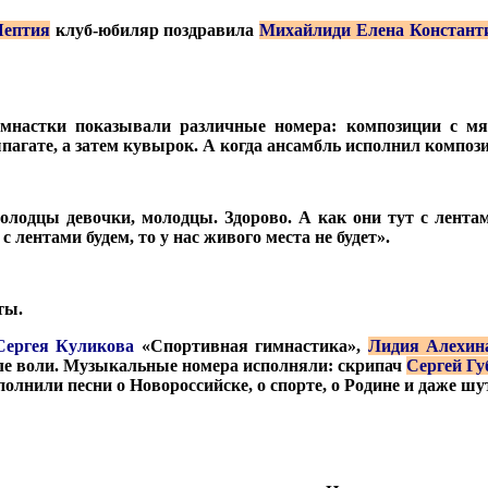
Шептия
клуб-юбиляр поздравила
Михайлиди Елена Констант
настки показывали различные номера: композиции с мячо
агате, а затем кувырок. А когда ансамбль исполнил композ
олодцы девочки, молодцы. Здорово. А как они тут с лентам
с лентами будем, то у нас живого места не будет».
ты.
Сергея Куликова
«Спортивная гимнастика»,
Лидия Алехин
силе воли. Музыкальные номера исполняли: скрипач
Сергей Гу
полнили песни о Новороссийске, о спорте, о Родине и даже шу