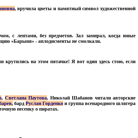
иновна
, вручила цветы и памятный символ художественной
м, с лентами, без предметов. Зал замирал, когда юные
ицию «Барыня» - аплодисменты не смолкали.
и крутились на этом пятачке! Я вот один здесь стою, если
а
,
Светлана Паутова
, Николай Шабанов читали авторские
барев,
бард
Руслан Горденко
и группа всенародного шлягера
точную песенку о пиратах.