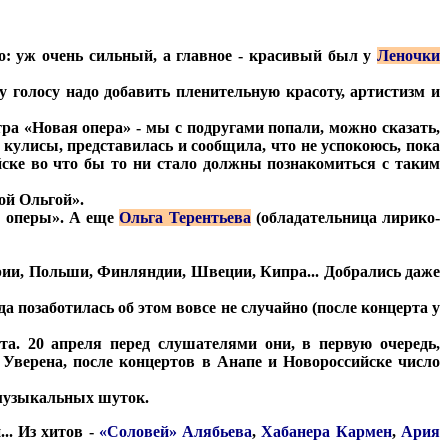
очень сильный, а главное - красивый был у
Леночки
у голосу надо добавить пленительную красоту, артистизм и
 «Новая опера» - мы с подругами попали, можно сказать,
 кулисы, представилась и сообщила, что не успокоюсь, пока
йске во что бы то ни стало должны познакомиться с таким
рой Ольгой».
й оперы». А еще
Ольга Терентьева
(обладательница лирико-
рии, Польши, Финляндии, Швеции, Кипра... Добрались даже
а позаботилась об этом вовсе не случайно (после концерта у
а. 20 апреля перед слушателями они, в первую очередь,
 Уверена, после концертов в Анапе и Новороссийске число
 музыкальных шуток.
.. Из хитов -
«Соловей» Алябьева
,
Хабанера Кармен
,
Ария