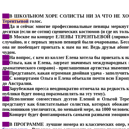
***
В ШКОЛЬНОМ ХОРЕ СОЛИСТЫ НИ ЗА ЧТО НЕ ХОТЕЛИ 
Терентьевой
голос.
***
Да и сейчас многие профессиональные певицы меркнут н
десятки (если не сотни) сценических костюмов (и где их толь
***
В Москве на концерт ЕЛЕНЫ ТЕРЕНТЬЕВОЙ (лирико-коло
случайно, и с первых звуков певицей были очарованы. Бесс
она не пообещает приехать к нам на юг. Ведь друзья або
чудом.
***
На вопрос, с кем из коллег Елена хотела бы приехать к 
***
Ольга, как и Елена, лауреат значимых международных
драматического сопрано) - приглашенная артистка знамен
***
Представьте, какая огромная двойная удача - заполучить
***
С концертами Ольга и Елена объехали почти всю Европ
до Австралии.
***
Зарубежная пресса неоднократно отмечала на редкость кр
публики будет повод поразмышлять на эту тему).
***
Исполнение совместных дуэтов Еленой и Ольгой Тере
предстанут как блистательные солистки, которых обожают
поклонников увеличится, по меньшей мере, на 1000 человек
***
Концерт будет фонтанировать самыми разными эмоциями
***
В ПРОГРАММЕ лучшие номера из классических опер, мюз