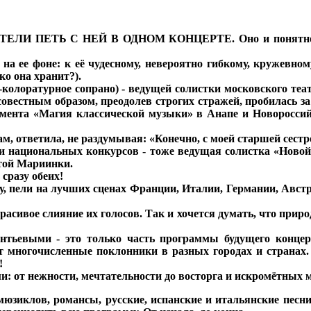
ПЕТЬ С НЕЙ В ОДНОМ КОНЦЕРТЕ. Оно и понятно: уж 
а ее фоне: к её чудесному, невероятно гибкому, кружевном
ко она хранит?).
ратурное сопрано) - ведущей солистки московского театра
овестным образом, преодолев строгих стражей, пробилась за
немента «Магия классической музыки» в Анапе и Новоросси
нам, ответила, не раздумывая: «Конечно, с моей старшей сест
 и национальных конкурсов - тоже ведущая солистка «Ново
итой Мариинки.
 сразу обеих!
у, пели на лучших сценах Франции, Италии, Германии, Авст
асивое слияние их голосов. Так и хочется думать, что природ
нтьевыми - это только часть программы будущего концерт
 многочисленные поклонники в разных городах и странах.
!
: от нежности, мечтательности до восторга и искромётных
иклов, романсы, русские, испанские и итальянские песни.