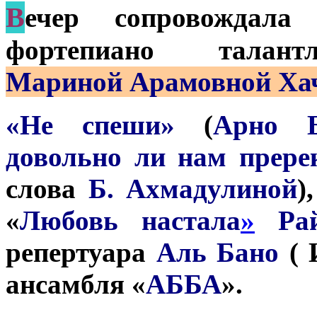
В
ечер сопровождала
фортепиано талант
Мариной Арамовной Ха
«Не спеши»
(
Арно Б
довольно ли нам прере
слова
Б. Ахмадулиной
)
«
Любовь настала
»
Ра
репертуара
Аль Бано
( 
ансамбля «
АББА
».