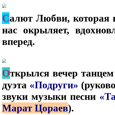
С
алют Любви, которая в
нас окрыляет, вдохнов
вперед.
О
ткрылся вечер танцем
дуэта
«Подруги»
(руков
звуки музыки песни
«Т
Марат Цораев
).