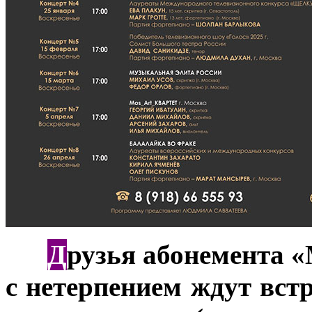
Д
***
рузья абонемента 
с нетерпением ждут вст