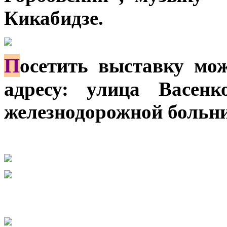
Кикабидзе.
П
осетить выставку мож
адресу: улица Васен
железнодорожной больн