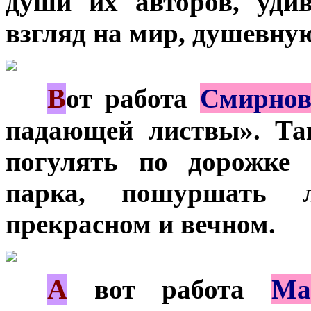
души их авторов, уди
взгляд на мир, душевную
В
***
от работа
Смирно
падающей листвы». Так
погулять по дорожке 
парка, пошуршать 
прекрасном и вечном.
А
***
вот работа
Ма