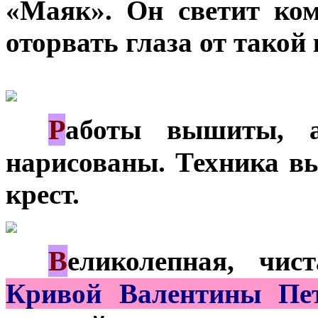
«Маяк». Он светит ком
оторвать глаза от такой
Р
***
аботы вышиты, а
нарисованы. Техника в
крест.
В
***
еликолепная, чи
Кривой Валентины Пе