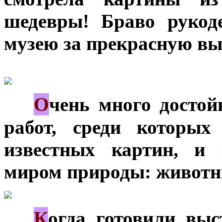
шедевры! Браво рукод
музею за прекрасную вы
О
***
чень много досто
работ, среди которы
известных картин, и 
миром природы: животны
К
***
огда готовили выс