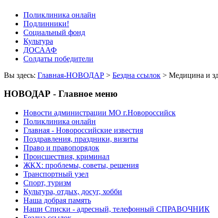
Поликлиника онлайн
Подлинники!
Социальный фонд
Культура
ДОСААФ
Солдаты победители
Вы здесь:
Главная-НОВОДАР
>
Бездна ссылок
> Медицина и зд
НОВОДАР - Главное меню
Новости администрации МО г.Новороссийск
Поликлиника онлайн
Главная - Новороссийские известия
Поздравления, праздники, визиты
Право и правопорядок
Происшествия, криминал
ЖКХ: проблемы, советы, решения
Транспортный узел
Спорт, туризм
Культура, отдых, досуг, хобби
Наша добрая память
Наши Списки - адресный, телефонный СПРАВОЧНИК
Бездна ссылок