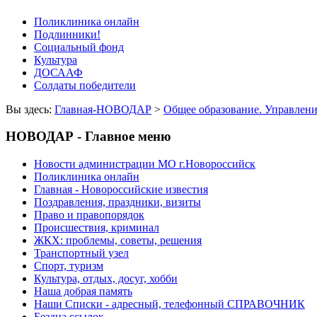
Поликлиника онлайн
Подлинники!
Социальный фонд
Культура
ДОСААФ
Солдаты победители
Вы здесь:
Главная-НОВОДАР
>
Общее образование. Управлени
НОВОДАР - Главное меню
Новости администрации МО г.Новороссийск
Поликлиника онлайн
Главная - Новороссийские известия
Поздравления, праздники, визиты
Право и правопорядок
Происшествия, криминал
ЖКХ: проблемы, советы, решения
Транспортный узел
Спорт, туризм
Культура, отдых, досуг, хобби
Наша добрая память
Наши Списки - адресный, телефонный СПРАВОЧНИК
Бездна ссылок