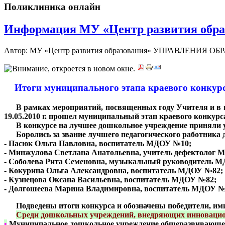
Поликлиника онлайн
Информация МУ «Центр развития образо
Автор: МУ «Центр развития образования» УПРАВЛЕНИЯ ОБ
Итоги муниципального этапа краевого конкурс
***
В рамках мероприятий, посвященных году Учителя и в ц
19.05.2010 г. прошел муниципальный этап краевого конкур
***
В конкурсе на лучшее дошкольное учреждение приняли уч
***
Боролись за звание лучшего педагогического работника
- Пасюк Ольга Павловна, воспитатель МДОУ №10;
- Минжулова Светлана Анатольевна, учитель дефектолог
- Соболева Рита Семеновна, музыкальный руководитель 
- Кокурина Ольга Александровна, воспитатель МДОУ №82;
- Кузнецова Оксана Васильевна, воспитатель МДОУ №82;
- Долгошеева Марина Владимировна, воспитатель МДОУ №
***
Подведены итоги конкурса и обозначены победители, им
***
Среди дошкольных учреждений, внедряющих инноваци
•
Муниципальное дошкольное учреждение общеразвивающего 