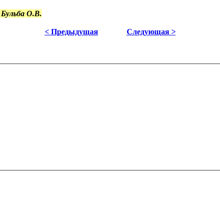
Бульба О.В.
< Предыдущая
Следующая >