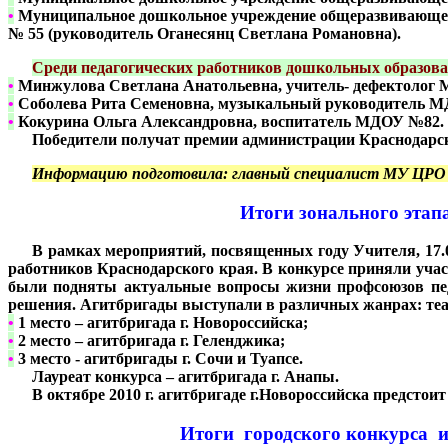
•
Муниципальное дошкольное учреждение общеразвивающего
№ 55 (руководитель Оганесянц Светлана Романовна).
***
Среди педагогических работников дошкольных образов
•
Минжулова Светлана Анатольевна, учитель- дефектолог
•
Соболева Рита Семеновна, музыкальный руководитель 
•
Кокурина Ольга Александровна, воспитатель МДОУ №82.
***
Победители получат премии администрации Краснодарск
***
Информацию подготовила: главный специалист МУ ЦРО 
Итоги зонального этап
***
В рамках мероприятий, посвященных году Учителя, 17.0
работников Краснодарского края. В конкурсе приняли участ
были подняты актуальные вопросы жизни профсоюзов пед
решения. Агитбригады выступали в различных жанрах: теат
•
1 место – агитбригада г. Новороссийска;
•
2 место – агитбригада г. Геленджика;
•
3 место - агитбригады г. Сочи и Туапсе.
***
Лауреат конкурса – агитбригада г. Анапы.
***
В октябре 2010 г. агитбригаде г.Новороссийска предстои
Итоги городского конкурса и