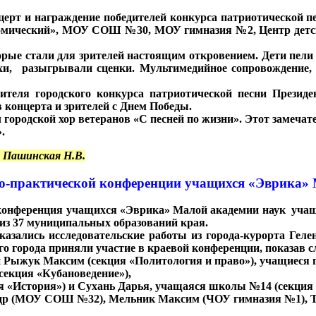
концерт и награждение победителей конкурса патриотическо
ический», МОУ СОШ №30, МОУ гимназия №2, Центр детск
рые стали для зрителей настоящим откровением. Дети пели
 разыгрывали сценки. Мультимедийное сопровождение, п
теля городского конкурса патриотической песни Президе
 концерта и зрителей с Днем Победы.
л городской хор ветеранов «С песней по жизни». Этот замеч
.
 Пашинская Н.В.
о-практической конференции учащихся «Эврика»
я конференция учащихся «Эврика» Малой академии наук учащ
 из 37 муниципальных образований края.
зались исследовательские работы из города-курорта Гелен
го города приняли участие в краевой конференции, показав 
и Рыжук Максим (секция «Политология и право»), учащиеся 
секция «Кубановедение»),
 «История») и Сухань Дарья, учащаяся школы №14 (секция 
др (МОУ СОШ №32), Мельник Максим (ЧОУ гимназия №1), 