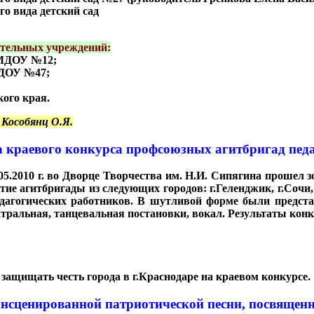
 вида детский сад
ательных учреждений:
 МДОУ №12;
МДОУ №47;
ого края.
Кособянц О.Я.
а краевого конкурса профсоюзных агитбригад пед
5.2010 г. во Дворце Творчества им. Н.И. Сипягина прошел
ие агитбригады из следующих городов: г.Геленджик, г.Сочи, 
агогических работников. В шутливой форме были предста
ральная, танцевальная постановки, вокал. Результаты конк
т защищать честь города в г.Краснодаре на краевом конкурсе.
нсценированной патриотической песни, посвящен