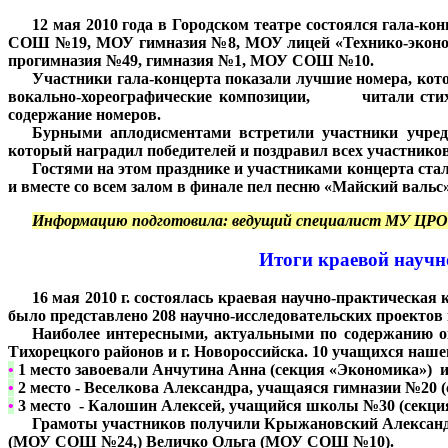
***
12 мая 2010 года в Городском театре состоялся гала-
СОШ №19, МОУ гимназия №8, МОУ лицей «Технико-эконом
прогимназия №49, гимназия №1, МОУ СОШ №10.
***
Участники гала-концерта показали лучшие номера, кото
вокально-хореографические композиции, читали стихи,
содержание номеров.
***
Бурными аплодисментами встретили участники учреди
который наградил победителей и поздравил всех участников
***
Гостями на этом празднике и участниками концерта ста
и вместе со всем залом в финале пел песню «Майский вальс»
***
Информацию подготовила: ведущий специалист МУ ЦРО
Итоги краевой научн
***
16 мая 2010 г. состоялась краевая научно-практическа
было представлено 208 научно-исследовательских проектов
***
Наиболее интересными, актуальными по содержанию ока
Тихорецкого районов и г. Новороссийска. 10 учащихся наше
•
1 место завоевали Анчутина Анна (секция «Экономика») 
•
2 место - Веселкова Александра, учащаяся гимназии №20 (
•
3 место - Калошин Алексей, учащийся школы №30 (секция
***
Грамоты участников получили Крыжановский Алексан
(МОУ СОШ №24,) Величко Ольга (МОУ СОШ №10).