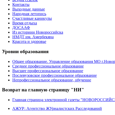
Контакты
Выходные данные
Народная летопись
Счастливые каникулы
Время отдыха
ДОСААФ
Из историии Новороссийска
НМДТ им. Амербекяна
Красота и здоровье
Уровни образования
Общее образование. Управление образования МО г.Ново
Среднее профессиональное образование
Высшее профессиональное образование
Послевузовское профессиональное образование
Непрофессиональное образование, обучение
Возврат на главную страницу "НИ"
Главная страница электронной газеты "НОВОРОССИ
АЖУР: Агентство ЖУрналистских Расследований