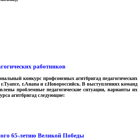
агогических работников
 зональный конкурс профсоюзных агитбригад педагогических
г.Туапсе, г.Анапа и г.Новороссийск. В выступлениях команд
влены проблемные педагогические ситуации, варианты их
урса агитбригад следующие:
ного 65-летию Великой Победы