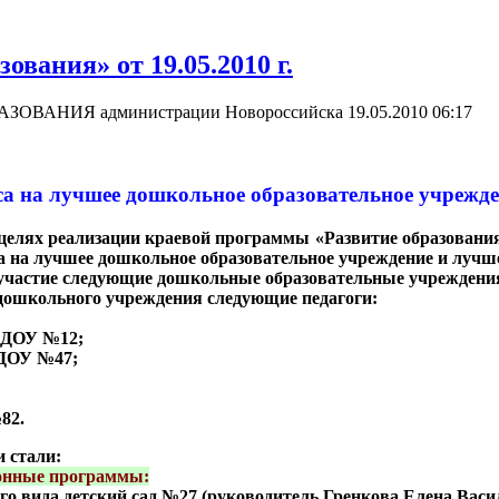
вания» от 19.05.2010 г.
РАЗОВАНИЯ администрации Новороссийска
19.05.2010 06:17
а на лучшее дошкольное образовательное учрежд
елях реализации краевой программы «Развитие образования в
са на лучшее дошкольное образовательное учреждение и лучш
астие следующие дошкольные образовательные учреждения: ДО
 дошкольного учреждения следующие педагоги:
 МДОУ №12;
МДОУ №47;
82.
и стали:
онные программы:
вида детский сад №27 (руководитель Гренкова Елена Васил