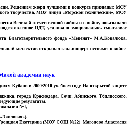
й песни. Решением жюри лучшими в конкурсе признаны: МОУ
ого творчества, МОУ лицей «Морской технический», МОУ
 песни Великой отечественной войны и о войне, показывали
одготовленное ЦДТ, усиливало эмоционально- смысловое
нта Благотворительного фонда «Меценат» М.А.Ковалюка,
ательный коллектив открывал гала-концерт песнями о войне
 Малой академии наук
ихся Кубани в 2009/2010 учебном году. На открытой защите
джика, города Краснодара, Сочи, Абинского, Тбилисского,
следующие результаты.
гимназии №1,
«Экология»).
Троицкая Екатерина (МОУ СОШ №22), Магонова Анастасия