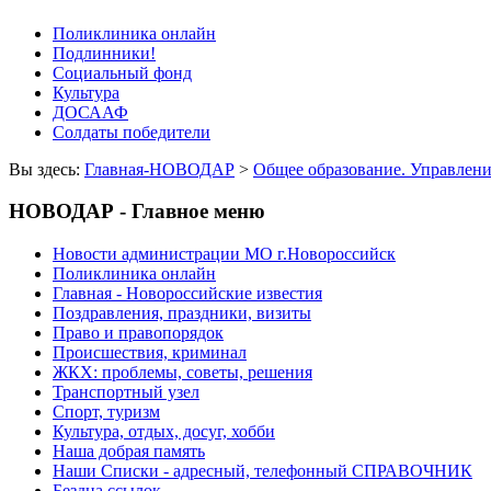
Поликлиника онлайн
Подлинники!
Социальный фонд
Культура
ДОСААФ
Солдаты победители
Вы здесь:
Главная-НОВОДАР
>
Общее образование. Управлени
НОВОДАР - Главное меню
Новости администрации МО г.Новороссийск
Поликлиника онлайн
Главная - Новороссийские известия
Поздравления, праздники, визиты
Право и правопорядок
Происшествия, криминал
ЖКХ: проблемы, советы, решения
Транспортный узел
Спорт, туризм
Культура, отдых, досуг, хобби
Наша добрая память
Наши Списки - адресный, телефонный СПРАВОЧНИК
Бездна ссылок