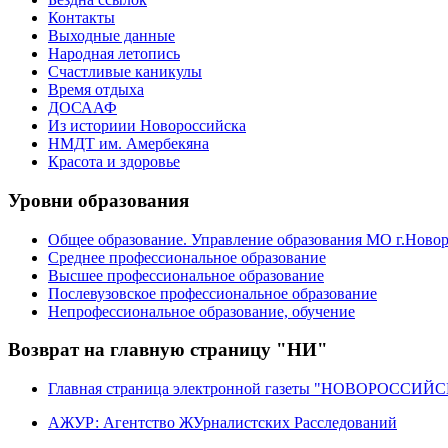
Контакты
Выходные данные
Народная летопись
Счастливые каникулы
Время отдыха
ДОСААФ
Из историии Новороссийска
НМДТ им. Амербекяна
Красота и здоровье
Уровни образования
Общее образование. Управление образования МО г.Ново
Среднее профессиональное образование
Высшее профессиональное образование
Послевузовское профессиональное образование
Непрофессиональное образование, обучение
Возврат на главную страницу "НИ"
Главная страница электронной газеты "НОВОРОССИ
АЖУР: Агентство ЖУрналистских Расследований