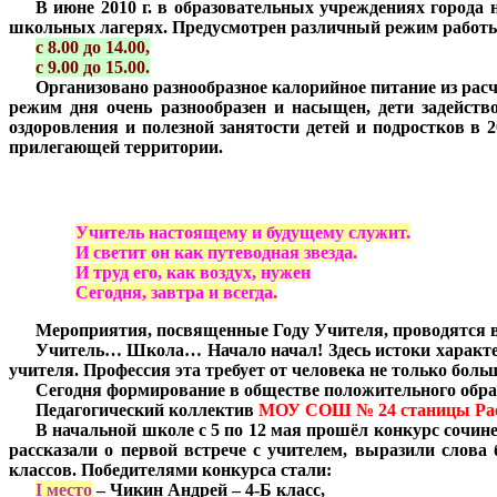
***
В июне 2010 г. в образовательных учреждениях города 
школьных лагерях. Предусмотрен различный режим работ
***
с 8.00 до 14.00,
***
с 9.00 до 15.00.
***
Организовано разнообразное калорийное питание из расч
режим дня очень разнообразен и насыщен, дети задейств
оздоровления и полезной занятости детей и подростков в
прилегающей территории.
Учитель настоящему и будущему служит.
И светит он как путеводная звезда.
И труд его, как воздух, нужен
Сегодня, завтра и всегда.
***
Мероприятия, посвященные Году Учителя, проводятся 
***
Учитель… Школа… Начало начал! Здесь истоки характеро
учителя. Профессия эта требует от человека не только бо
***
Сегодня формирование в обществе положительного обра
***
Педагогический коллектив
МОУ СОШ № 24 станицы Ра
***
В начальной школе с 5 по 12 мая прошёл конкурс сочин
рассказали о первой встрече с учителем, выразили слова
классов. Победителями конкурса стали:
***
I место
– Чикин Андрей – 4-Б класс,