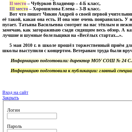
***
II место
– Чубурков Владимир – 4-Б класс,
***
III место
– Хорошилова Елена – 3-В класс.
***
Вот что пишет Чикин Андрей о своей первой учительни
её такой, какая она есть. И она мне очень понравилась. У 
пугает. Татьяна Васильевна смотрит на нас тёплым и нежн
замечаю, как загораживаю сзади сидящим весь обзор. А ка
лучшие и шумные болельщики на «Весёлых стартах...».
***
5 мая 2010 г. в школе прошёл торжественный приём для
школы выступили с концертом. Ветеранам труда были вруч
***
Информацию подготовили: директор МОУ СОШ № 24 С.М. 
***
Информацию подготовила к публикации: главный специ
Вход на сайт
Закрыть
Логин
Пароль