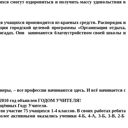
ихся смогут оздоровиться и получить массу удовольствия в
ия учащихся производится из краевых средств. Распорядок и
зация городской целевой программы «Организация отдыха,
бригадах. Они занимаются благоустройством своей школы и
еры, – все профессии начинаются здесь. И всё начинается с
.
что 2010 год объявлен ГОДОМ УЧИТЕЛЯ!
ящённых Году Учителя.
и участие 75 учащихся 1-4 классов. В своих работах ребята
лее активными оказались ученики 4-Б, 4-А, 3-Б, 3-В, 2-Б