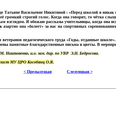
це Татьяне Васильевне
Никитиной
: «Перед школой я никак
неё громкий строгий голос. Когда она говорит, то чётко слы
ым взглядом. Я обожаю рассказы учительницы, когда она исп
к азартно она «болеет» за нас на спортивных соревнования
 ветеранов педагогического труда «Годы, отданные школе»
ены памятные благодарственные письма и цветы. В меропри
Никтовенко, и.о. зам. дир. по УВР Э.Н. Бедросова.
алист МУ ЦРО Кособянц О.Я.
< Предыдущая
Следующая >