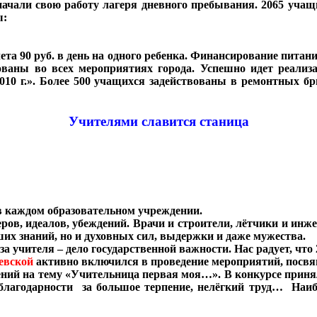
начали свою работу лагеря дневного пребывания. 2065 учащ
ы:
ета 90 руб. в день на одного ребенка. Финансирование питан
ованы во всех мероприятиях города. Успешно идет реали
 2010 г.». Более 500 учащихся задействованы в ремонтных 
Учителями славится станица
в каждом образовательном учреждении.
в, идеалов, убеждений. Врачи и строители, лётчики и инжен
льших знаний, но и духовных сил, выдержки и даже мужества
за учителя – дело государственной важности. Нас радует, 
евской
активно включился в проведение мероприятий, посв
ений на тему «Учительница первая моя…». В конкурсе принял
 благодарности за большое терпение, нелёгкий труд… Наибо