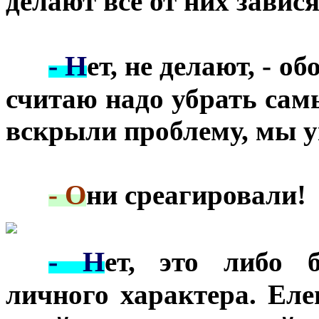
делают всё от них зави
- Н
***
ет, не делают, - о
считаю надо убрать са
вскрыли проблему, мы у
***
- О
ни среагировали!
- Н
***
ет, это либо б
личного характера. Еле