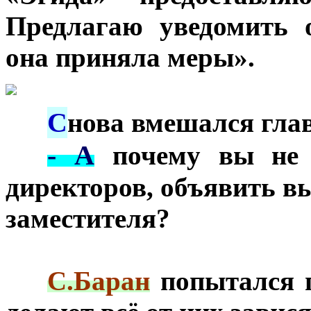
Предлагаю уведомить 
она приняла меры».
С
***
нова вмешался глав
- А
***
почему вы не п
директоров, объявить вы
заместителя?
***
С.Баран
попытался п